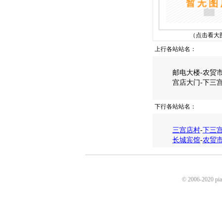
（点击看大
上行各站站名：
邮电大楼-农贸市
宫店大门-下三
下行各站站名：
三宫店村
-
下三
长城宾馆
-
农贸
© 2006-2020 p