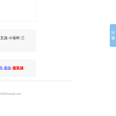
五连-小庙村-三
司
-
老街
-
服装城
-
m9@hotmail.com