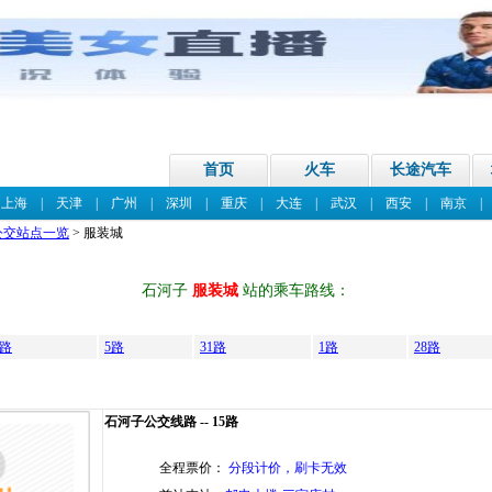
首页
火车
长途汽车
|
上海
|
天津
|
广州
|
深圳
|
重庆
|
大连
|
武汉
|
西安
|
南京
公交站点一览
> 服装城
石河子
服装城
站的乘车路线：
2路
5路
31路
1路
28路
石河子公交线路 -- 15路
全程票价：
分段计价，刷卡无效