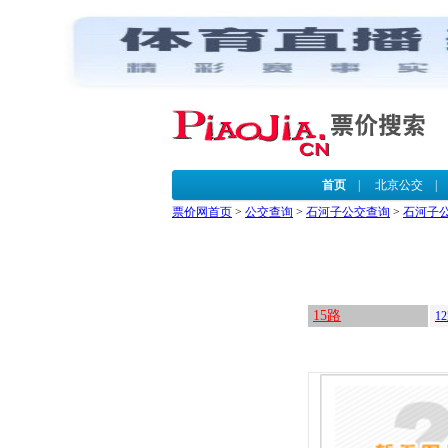
首页
|
北京公交
票价网首页
>
公交查询
>
石河子公交查询
>
石河子
15路
1