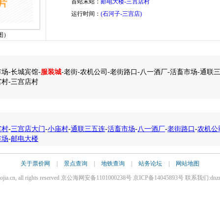
首站末站：
邮电大楼-三宫店村
运行时间：
(石河子-三宫店)
图）
场-长城宾馆-
服装城
-老街-农机公司-老街路口-八一酒厂-活畜市场-通联三
宫村-三宫店村
宫村
-
三宫店大门
-
小庙村
-
通联三五连
-
活畜市场
-
八一酒厂
-
老街路口
-
农机公
市场
-
邮电大楼
关于票价网
|
景点查询
|
地铁查询
|
站务论坛
|
网站地图
iaojia.cn, all rights reserved 京公海网安备1101000238号 京ICP备14045893号 联系我们:dnz