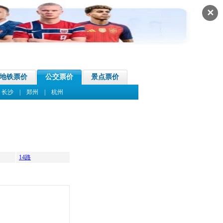
✕
地铁票价
公交票价
景点票价
|
长沙
|
郑州
|
杭州
14路