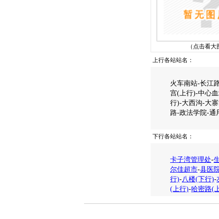
（点击看大
上行各站站名：
火车南站-长江路
宫(上行)-中心血
行)-大西沟-大
路-政法学院-通
下行各站站名：
卡子湾管理处
-
尔佳超市
-
县医
行)
-
八楼(下行)
-
(上行)
-
哈密路(