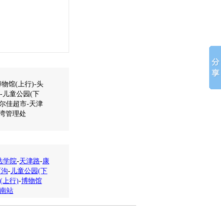
物馆(上行)-头
)-儿童公园(下
康尔佳超市-天津
子湾管理处
法学院
-
天津路
-
康
西沟
-
儿童公园(下
(上行)
-
博物馆
南站