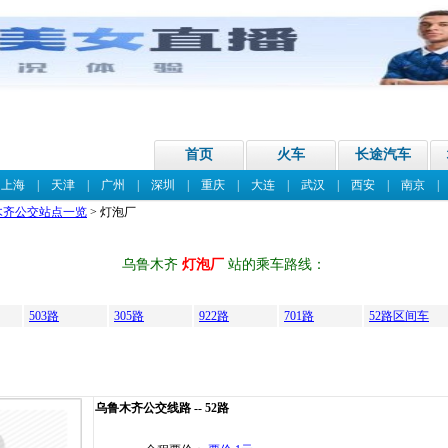
首页
火车
长途汽车
|
上海
|
天津
|
广州
|
深圳
|
重庆
|
大连
|
武汉
|
西安
|
南京
木齐公交站点一览
> 灯泡厂
乌鲁木齐
灯泡厂
站的乘车路线：
503路
305路
922路
701路
52路区间车
乌鲁木齐公交线路 -- 52路