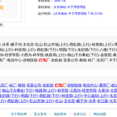
全程票价：
票价:1元
首站末站：
火车南站-卡子湾管理处
运行时间：
(火车南站-卡子湾管理处 7:30-23:30)
图）
-冷库-碾子沟-文化宫-红山-红山市场(上行)-西虹路(上行)-哈密路(上行)-博
站(上行)-科技馆(上行)-西虹路(下行)-明园(下行)-友好路(下行)-八楼(下行
寨沟-经管学院-小西沟-科学院-铁路局(上行)-独山子办事处(下行)-县医院-
用厂-电信中心-供销技校-
灯泡厂
-农机校-安装公司-粮校-砖厂-生药厂-卡
生药厂
-
砖厂
-
粮校
-
安装公司
-
农机校
-
灯泡厂
-
供销技校
-
电信中心
-
通用厂
-
政
院
-
独山子办事处(下行)
-
铁路局(上行)
-
科学院
-
小西沟
-
经管学院
-
大寨沟
-
大
友好路(下行)
-
明园(下行)
-
西虹路(下行)
-
科技馆(上行)
-
中心血站(上行)
-
头宫
上行)
-
西虹路(上行)
-
红山市场(上行)
-
红山
-
文化宫
-
碾子沟
-
冷库
-
长江路
-
火车
关于票价网
|
景点查询
|
地铁查询
|
站务论坛
|
网站地图