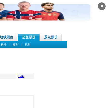
✕
地铁票价
公交票价
景点票价
|
长沙
|
郑州
|
杭州
75路