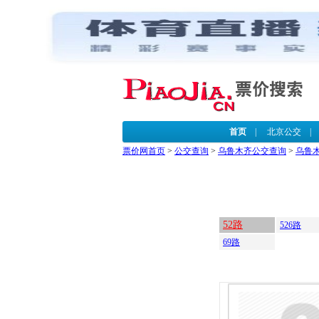
首页
|
北京公交
票价网首页
>
公交查询
>
乌鲁木齐公交查询
>
乌鲁
52路
526路
69路