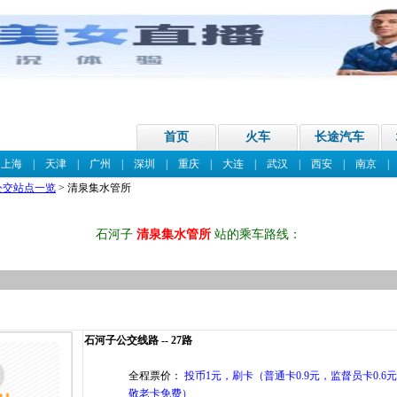
首页
火车
长途汽车
|
上海
|
天津
|
广州
|
深圳
|
重庆
|
大连
|
武汉
|
西安
|
南京
公交站点一览
> 清泉集水管所
石河子
清泉集水管所
站的乘车路线：
石河子公交线路 -- 27路
全程票价：
投币1元，刷卡（普通卡0.9元，监督员卡0.6元
敬老卡免费）