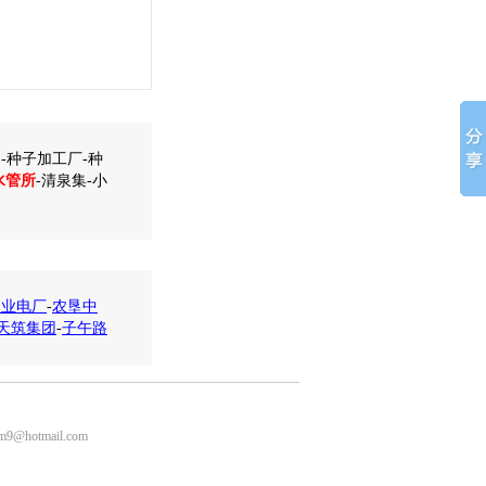
-种子加工厂-种
水管所
-清泉集-小
天业电厂
-
农垦中
天筑集团
-
子午路
m9@hotmail.com