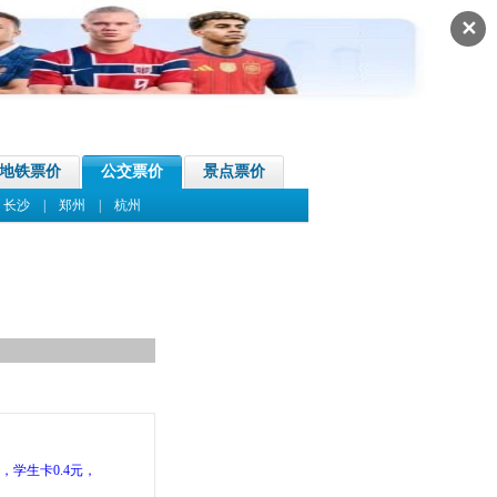
✕
地铁票价
公交票价
景点票价
|
长沙
|
郑州
|
杭州
，学生卡0.4元，