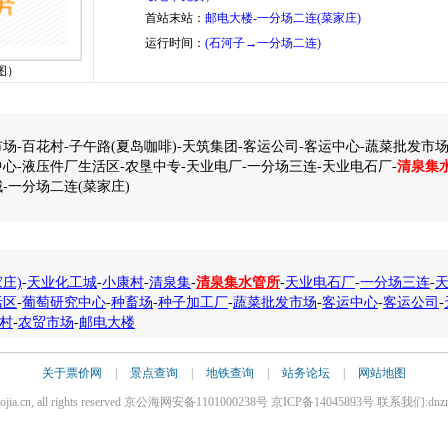
首站末站：
邮电大楼-一分场二连(菜家庄)
运行时间：
(石河子→一分场二连)
图）
场-百花村-子午路(夏岛咖啡)-天筑集团-客运公司-客运中心-蔬菜批发市场
心-液压件厂生活区-农垦中专-天业电厂-一分场三连-天业电石厂-
清泉集
-一分场二连(菜家庄)
庄)
-
天业化工城
-
小康村
-
清泉集
-
清泉集水管所
-
天业电石厂
-
一分场三连
-
活区
-
葡萄研究中心
-
种畜场
-
种子加工厂
-
蔬菜批发市场
-
客运中心
-
客运公司
-
村
-
农贸市场
-
邮电大楼
关于票价网
|
景点查询
|
地铁查询
|
站务论坛
|
网站地图
iaojia.cn, all rights reserved 京公海网安备1101000238号 京ICP备14045893号 联系我们:dnz