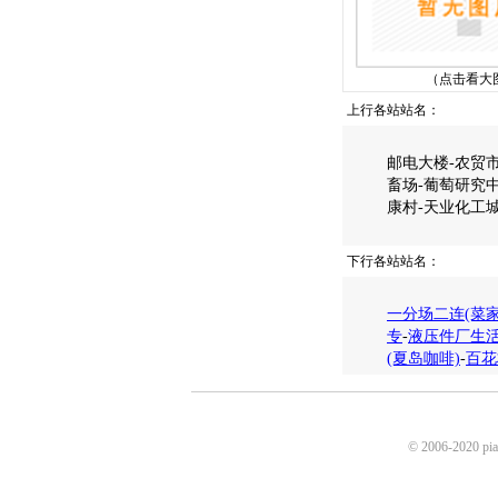
（点击看大
上行各站站名：
邮电大楼-农贸市
畜场-葡萄研究中
康村-天业化工城
下行各站站名：
一分场二连(菜家
专
-
液压件厂生
(夏岛咖啡)
-
百花
© 2006-2020 p