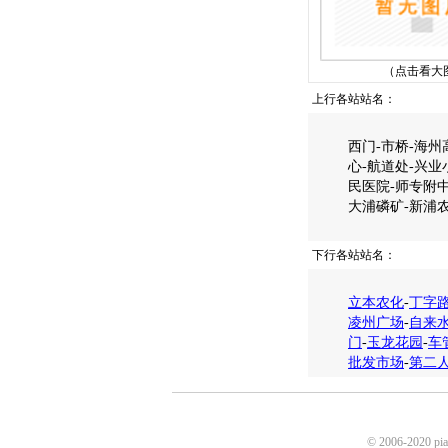
（点击看大
上行各站站名：
西门-市桥-海州
心-航道处-兴业
民医院-师专附中
大浦磷矿-新浦农
下行各站站名：
立本农化
-
丁字
凌州广场
-
自来
门
-
玉龙花园
-
车
批发市场
-
第二
© 2006-2020 p