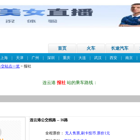
首页
火车
长途汽车
|
上海
|
天津
|
广州
|
深圳
|
重庆
|
大连
|
武汉
|
西安
|
南京
公交站点一览
> 报社
连云港
报社
站的乘车路线：
连云港公交线路 -- 16路
全程票价：
无人售票,刷卡投币.票价1元