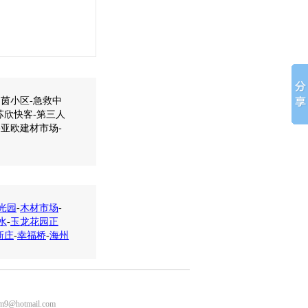
中茵小区-急救中
苏欣快客-第三人
-亚欧建材市场-
光园
-
木材市场
-
水
-
玉龙花园正
新庄
-
幸福桥
-
海州
m9@hotmail.com