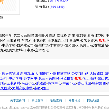
首站末站：
西门-立本农化
运行时间：
(6:00-18:40)
图）
高级中学-第二人民医院-海州批发市场-幸福桥-新庄-德邦集团-香江花园-
小区-玉带新村-车管所-玉龙花园-玉龙花园正门-景山秀水-客运南站-
报社
-
-中药学校-自来水公司-凌州广场-木材市场-阳光园-人民路口-公交加油站
场-振兴汽贸城-丁字路-立本农化
路
-
振兴汽贸城
-
新浦农场
-
大浦磷矿
-
亚欧建材市场
-
公交加油站
-
人民路口
-
阳
水公司
-
中药学校
-
师专附中
-
第三人民医院
-
苏欣快客
-
报社
-
客运南站
-
景山秀
管所
-
玉带新村
-
兴业小区
-
航道处
-
急救中心
-
中茵小区
-
香江花园
-
德邦集团
-
人民医院
-
海州高级中学
-
市桥
-
西门
关于票价网
|
景点查询
|
地铁查询
|
站务论坛
|
网站地图
iaojia.cn, all rights reserved 京公海网安备1101000238号 京ICP备14045893号 联系我们:dnz