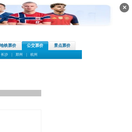
✕
地铁票价
公交票价
景点票价
|
长沙
|
郑州
|
杭州