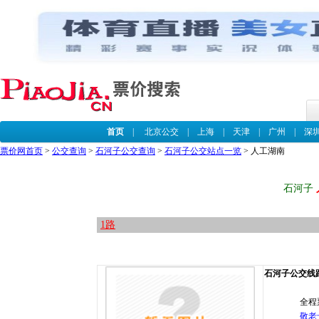
首页
|
北京公交
|
上海
|
天津
|
广州
|
深
票价网首页
>
公交查询
>
石河子公交查询
>
石河子公交站点一览
> 人工湖南
石河子
1路
石河子公交线路 
全程
敬老