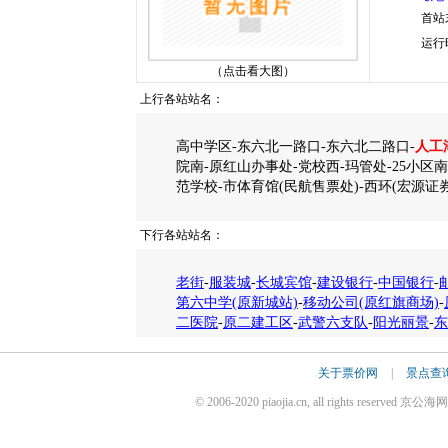
首站
运行
（点击看大图）
上行各站站名：
高中学区-东六北一路口-东六北二路口-
人工
院南-原红山办事处-党校西-玛管处-25小区南
范学校-市体育馆(民航售票处)-西环(宏源证
下行各站站名：
老街
-
服装城
-
长城宾馆
-
建设银行
-
中国银行
-
第六中学(原新城站)
-
移动公司(原红旗商场)
-
二医院
-
原二建工区
-
武警六支队
-
阳光丽景
-
东
关于票价网
|
景点查
© 2006-2020 piaojia.cn, all rights reserv