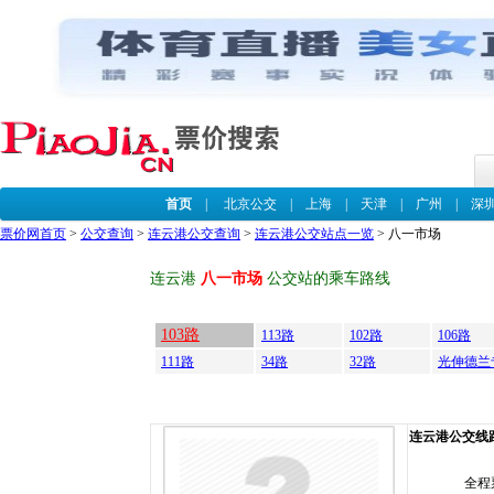
首页
|
北京公交
|
上海
|
天津
|
广州
|
深
票价网首页
>
公交查询
>
连云港公交查询
>
连云港公交站点一览
> 八一市场
连云港
八一市场
公交站的乘车路线
103路
113路
102路
106路
111路
34路
32路
光伸德兰
连云港公交线路 -
全程