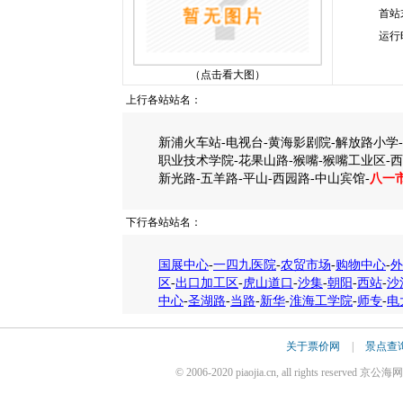
首站
运行
（点击看大图）
上行各站站名：
新浦火车站-电视台-黄海影剧院-解放路小学-
职业技术学院-花果山路-猴嘴-猴嘴工业区-西
新光路-五羊路-平山-西园路-中山宾馆-
八一
下行各站站名：
国展中心
-
一四九医院
-
农贸市场
-
购物中心
-
外
区
-
出口加工区
-
虎山道口
-
沙集
-
朝阳
-
西站
-
沙
中心
-
圣湖路
-
当路
-
新华
-
淮海工学院
-
师专
-
电
关于票价网
|
景点查
© 2006-2020 piaojia.cn, all rights reserv