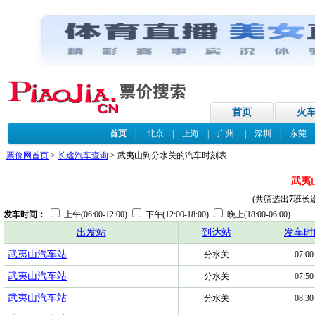
首页
火
首页
|
北京
|
上海
|
广州
|
深圳
|
东莞
票价网首页
>
长途汽车查询
> 武夷山到分水关的汽车时刻表
武夷
(共筛选出
7
班长
发车时间：
上午(06:00-12:00)
下午(12:00-18:00)
晚上(18:00-06:00)
出发站
到达站
发车时
武夷山汽车站
分水关
07:00
武夷山汽车站
分水关
07:50
武夷山汽车站
分水关
08:30