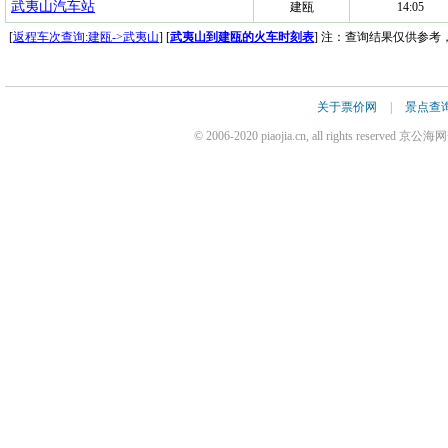
武夷山汽车站
建瓯
14:05
[
返程车次查询:建瓯->武夷山
] [
武夷山到建瓯的火车时刻表
] 注：查询结果仅供参
关于票价网
|
景点查
© 2006-2020 piaojia.cn, all rights reserv