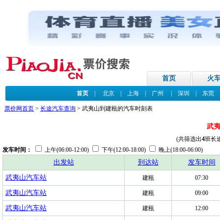
首页
火
首页
|
北京
|
上海
|
广州
|
深圳
|
东莞
票价网首页
>
长途汽车查询
> 武夷山到建瓯的汽车时刻表
武
(共筛选出
4
班长
发车时间：
上午(06:00-12:00)
下午(12:00-18:00)
晚上(18:00-06:00)
出发站
到达站
发车时间
武夷山汽车站
建瓯
07:30
武夷山汽车站
建瓯
09:00
武夷山汽车站
建瓯
12:00