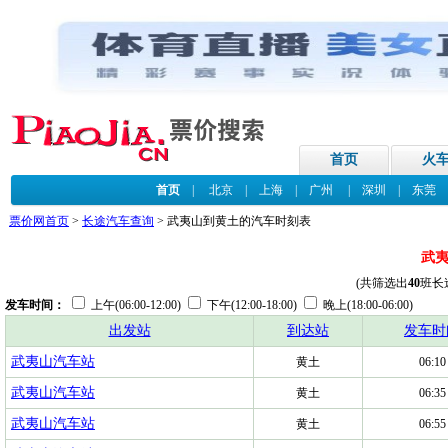
首页
火
首页
|
北京
|
上海
|
广州
|
深圳
|
东莞
票价网首页
>
长途汽车查询
> 武夷山到黄土的汽车时刻表
武
(共筛选出
40
班长
发车时间：
上午(06:00-12:00)
下午(12:00-18:00)
晚上(18:00-06:00)
出发站
到达站
发车时
武夷山汽车站
黄土
06:10
武夷山汽车站
黄土
06:35
武夷山汽车站
黄土
06:55