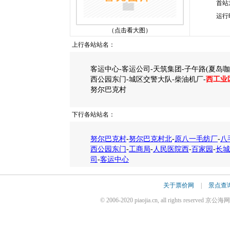
首站
运行
（点击看大图）
上行各站站名：
客运中心-客运公司-天筑集团-子午路(夏岛咖
西公园东门-城区交警大队-柴油机厂-
西工业
努尔巴克村
下行各站站名：
努尔巴克村
-
努尔巴克村北
-
原八一毛纺厂
-
八
西公园东门
-
工商局
-
人民医院西
-
百家园
-
长城
司
-
客运中心
关于票价网
|
景点查
© 2006-2020 piaojia.cn, all rights reserv