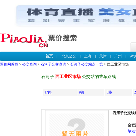
首页
|
北京公交
|
上海
|
天津
|
广州
|
深
票价网首页
>
公交查询
>
石河子公交查询
>
石河子公交站点一览
> 西工业区市场
石河子
西工业区市场
公交站的乘车路线
17路
9路
5路
石河子公交线路 
全程
敬老