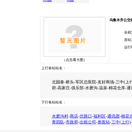
916路
69路
乌鲁木齐公交线路
全程
首站
运行
（点击看大图）
上行各站站名：
北园春-桥头-军区总医院-友好商场-三中(上
府-高家庄-俱乐部-水磨沟-温泉-棉花仓库-通
下行各站站名：
水磨沟村
-
商店
-
岔路口
-
福利区
-
通讯团
-
棉花
青四队
-
市政府
-
出租公司
-
兽医站
-
三中(上行)