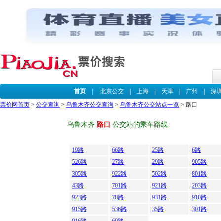
首页
|
北京公交
|
上海
|
天津
|
广州
|
深
票价网首页
>
公交查询
>
乌鲁木齐公交查询
>
乌鲁木齐公交站点一览
> 路口
乌鲁木齐
路口
公交站的乘车路线
19路
66路
25路
6路
526路
27路
29路
905路
305路
922路
502路
801路
43路
701路
921路
203路
923路
78路
931路
910路
915路
536路
35路
301路