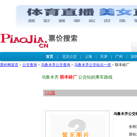
首页
|
北京公交
|
上海
|
天津
|
广州
|
深
票价网首页
>
公交查询
>
乌鲁木齐公交查询
>
乌鲁木齐公交站点一览
> 联丰砖厂
乌鲁木齐
联丰砖厂
公交站的乘车路线
532路
乌鲁木齐公交线路
全程
首站