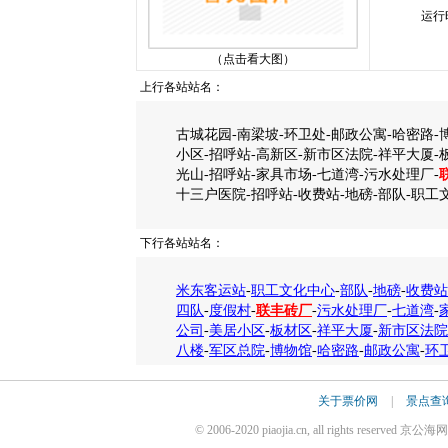
运行
（点击看大图）
上行各站站名：
古城花园-南梁坡-环卫处-邮政公寓-哈密路-
小区-招呼站-高新区-新市区法院-祥平大厦-
光山-招呼站-家具市场-七道湾-污水处理厂-
十三户医院-招呼站-收费站-地磅-部队-职工
下行各站站名：
米东客运站
-
职工文化中心
-
部队
-
地磅
-
收费站
四队
-
度假村
-
联丰砖厂
-
污水处理厂
-
七道湾
-
公司
-
美居小区
-
板材区
-
祥平大厦
-
新市区法院
八楼
-
军区总院
-
博物馆
-
哈密路
-
邮政公寓
-
环
关于票价网
|
景点查
© 2006-2020 piaojia.cn, all rights reserv