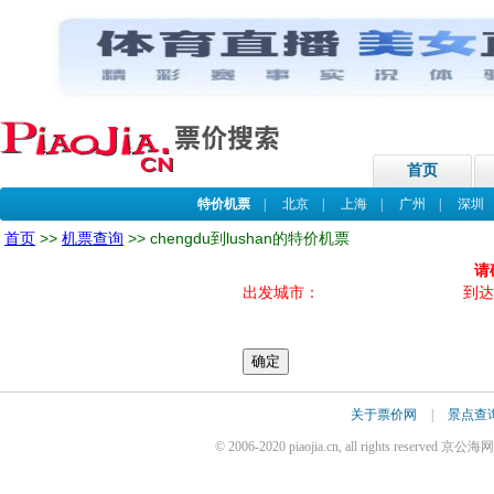
首页
特价机票
|
北京
|
上海
|
广州
|
深圳
首页
>>
机票查询
>> chengdu到lushan的特价机票
请
出发城市：
到达
关于票价网
|
景点查
© 2006-2020 piaojia.cn, all rights reserv