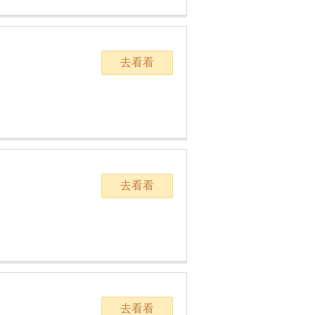
去看看
去看看
去看看