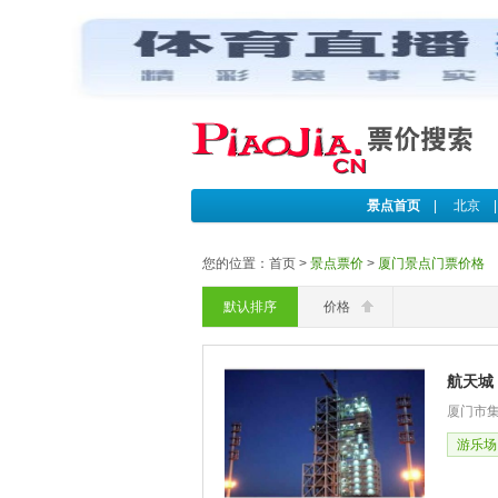
景点首页
|
北京
您的位置：首页 >
景点票价
>
厦门景点门票价格
默认排序
价格
航天城
厦门市
游乐场