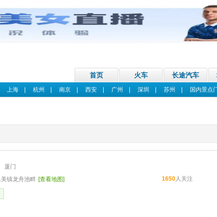
首页
火车
长途汽车
|
上海
|
杭州
|
南京
|
西安
|
广州
|
深圳
|
苏州
|
国内景点
厦门
1650
人关注
集美镇龙舟池畔
[查看地图]