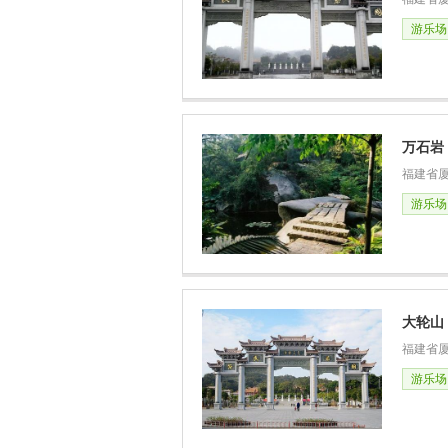
游乐场
万石岩
福建省
游乐场
大轮山
福建省
游乐场