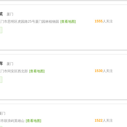
笑
厦门
1555
人关注
厦门市思明区虎园路25号厦门园林植物园
[查看地图]
库
厦门
1530
人关注
厦门市同安区西北部
[查看地图]
厦门
1522
人关注
门市鼓浪屿英雄山
[查看地图]