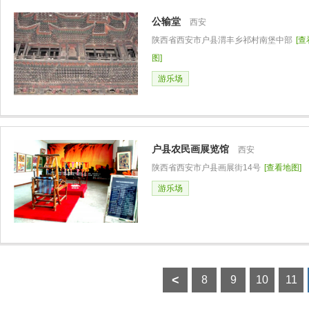
公输堂
西安
陕西省西安市户县渭丰乡祁村南堡中部
[
图]
游乐场
户县农民画展览馆
西安
陕西省西安市户县画展街14号
[查看地图]
游乐场
<
8
9
10
11