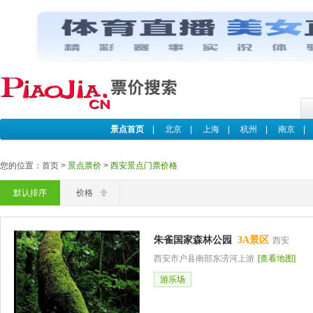
景点首页
|
北京
|
上海
|
杭州
|
南京
您的位置：首页 >
景点票价
>
西安景点门票价格
默认排序
价格
朱雀国家森林公园
3A景区
西安
西安市户县南部东涝河上游
[查看地图]
游乐场