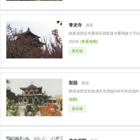
青龙寺
西安
陕西省西安市雁塔区西影路与雁翔路十字向
350米
[查看地图]
游乐场
梨园
西安
陕西省西安市临潼区华清路038号华清池内
地图]
游乐场