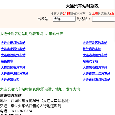
大连汽车站时刻表
搜索大连
1485
班长途汽车，如
上海
只需输入
sh
出发站：
到达站：
大连长途客运站时刻表查询 → 车站列表······
大连北岗桥汽车站
大连开发区汽车站
大连市虎跃快客站
普兰店汽车站
大连建设街汽车站
大连港湾桥汽车站
荣昌快客
站南汽车站
大连刘家桥汽车站
大连黑石礁汽车站
大连市开发区汽车站
大连市普兰店汽车站
大连虎跃快客
大连市刘家桥汽车站
大连长途汽车站时刻表(联系电话、地址、发车方向)
建设街汽车站
地址：西岗区建设街36
号（大连火车站北侧）
交通：穿过火车站西侧的人行地道即到
电话：0411-
3605274