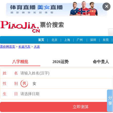
✕
首页
|
北京
|
上海
|
广州
|
深圳
|
东莞
票价网首页
>
长途汽车
>
大连
八字精批
2026运势
命中贵人
姓 名
性 别
男
女
生 日