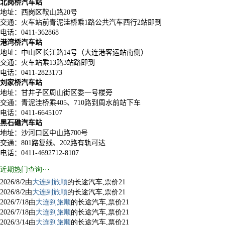
北岗桥汽车站
地址：西岗区鞍山路
20
号
交通：火车站前青泥洼桥乘
1
路公共汽车西行
2
站即到
电话：0411-
362868
港湾桥汽车站
地址：中山区长江路
14
号（大连港客运站南侧）
交通：火车站乘
13
路
3
站路即到
电话：
0411-
2823173
刘家桥汽车站
地址：甘井子区周山街区委一号楼旁
交通：青泥洼桥乘
405
、
710
路到周水前站下车
电话：0411-
6645107
黑石礁汽车站
地址：沙河口区中山路
700
号
交通：
801
路复线、
202
路有轨可达
电话：
0411-
4692712-8107
近期热门查询···
2026/8/2由
大连到旅顺
的长途汽车,票价21
2026/8/2由
大连到旅顺
的长途汽车,票价21
2026/7/18由
大连到旅顺
的长途汽车,票价21
2026/7/18由
大连到旅顺
的长途汽车,票价21
2026/3/14由
大连到旅顺
的长途汽车,票价21