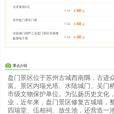
点评返现4元
40
¥
¥
32
起
苏州盘门景区门票
40
¥
¥
32
起
水陆城门雄甲三吴盘门景区含摇橹
40
¥
¥
32
起
船票电子票
景点介绍
盘门景区位于苏州古城西南隅，古迹
富。景区内瑞光塔、水陆城门、吴门
市级文物保护单位。为弘扬历史文化
业，近年来，盘门景区修复古城墙，
四瑞堂、伍相祠、放生池，还营造一