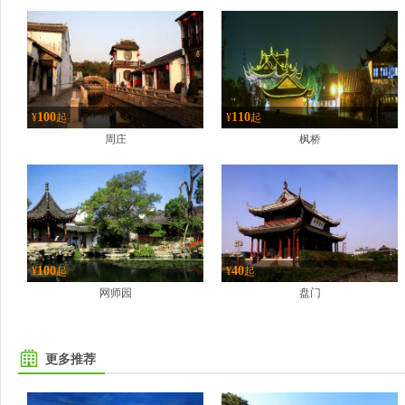
100
110
¥
起
¥
起
周庄
枫桥
100
40
¥
起
¥
起
网师园
盘门
更多推荐