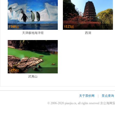
160
125
¥
起
¥
起
天津极地海洋馆
西湖
235
¥
起
武夷山
关于票价网
|
景点查询
© 2006-2020 piaojia.cn, all rights reserve