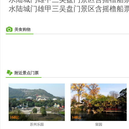
水陆城门雄甲三吴盘门景区含摇橹船
美食购物
附近景点门票
60
40
¥
起
¥
起
苏州乐园
留园