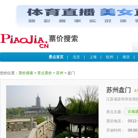
景点首页
|
北京
|
上海
|
杭州
|
南京
您的位置：
票价搜索
>
景点票价
>
苏州
>
盘门
苏州盘门
4
江苏省苏州市沧浪
古城
景点主题：
景区电话：
0512
开放时间：
08:00