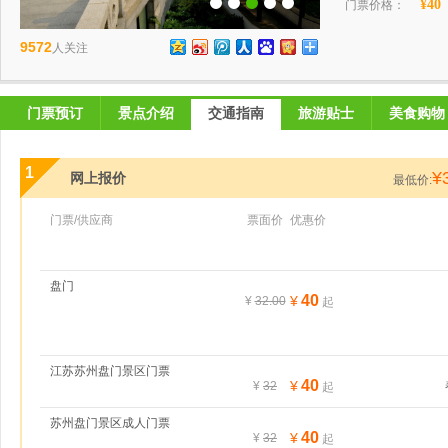
¥40
门票价格：
9572
人关注
门票预订
景点介绍
交通指南
旅游贴士
美食购物
1
¥
网上报价
最低价:
门票/供应商
票面价
优惠价
盘门
40
¥
¥
32.00
起
江苏苏州盘门景区门票
40
¥
¥
32
起
苏州盘门景区成人门票
40
¥
¥
32
起