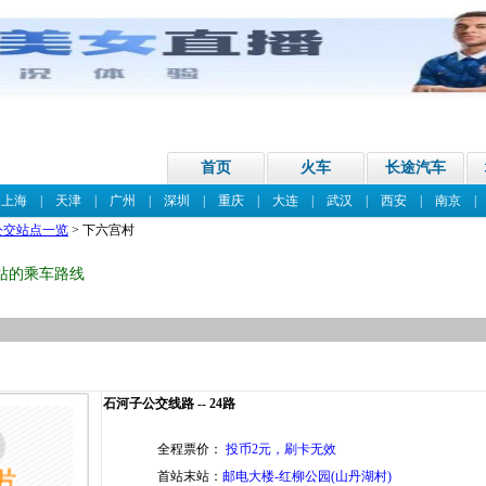
首页
火车
长途汽车
|
上海
|
天津
|
广州
|
深圳
|
重庆
|
大连
|
武汉
|
西安
|
南京
公交站点一览
> 下六宫村
站的乘车路线
石河子公交线路 -- 24路
全程票价：
投币2元，刷卡无效
首站末站：
邮电大楼-红柳公园(山丹湖村)