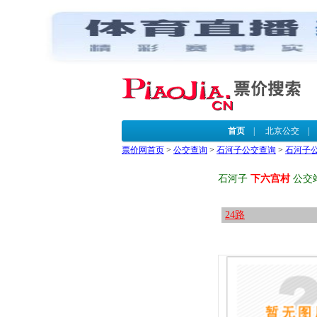
首页
|
北京公交
票价网首页
>
公交查询
>
石河子公交查询
>
石河子
石河子
下六宫村
公交
24路