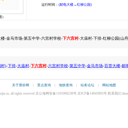
运行时间：
(邮电大楼→红柳公园)
图）
楼-金马市场-第五中学-六宫村学校-
下六宫村
-大庙村-下排-红柳公园(山丹
村)
-
下排
-
大庙村
-
下六宫村
-
六宫村学校
-
第五中学
-
金马市场
-
百货大楼
-
邮
关于票价网
|
景点查询
|
地铁查询
|
站务论坛
|
网站地图
iaojia.cn, all rights reserved 京公海网安备1101000238号 京ICP备14045893号 联系我们:dnz