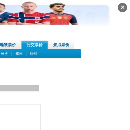
✕
地铁票价
公交票价
景点票价
|
长沙
|
郑州
|
杭州