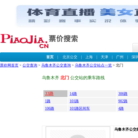
首页
|
北京公交
|
上海
|
天津
|
广州
|
深
票价网首页
>
公交查询
>
乌鲁木齐公交查询
>
乌鲁木齐公交站点一览
> 北门
乌鲁木齐
北门
公交站的乘车路线
33路
14路
306路
1路
101路
902路
106路
101路区间车
4路
乌鲁木齐公交线路