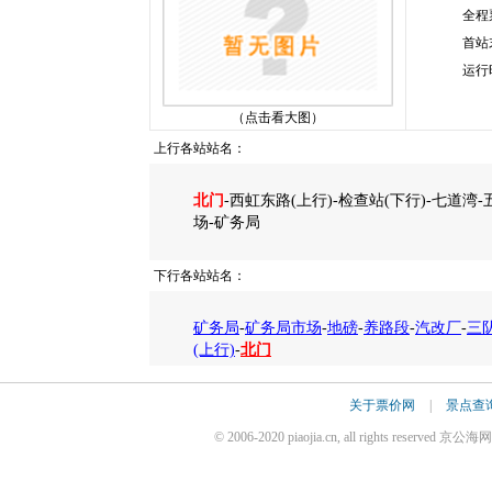
全程
首站
运行
（点击看大图）
上行各站站名：
北门
-西虹东路(上行)-检查站(下行)-七道湾
场-矿务局
下行各站站名：
矿务局
-
矿务局市场
-
地磅
-
养路段
-
汽改厂
-
三
(上行)
-
北门
关于票价网
|
景点查
© 2006-2020 piaojia.cn, all rights reserv