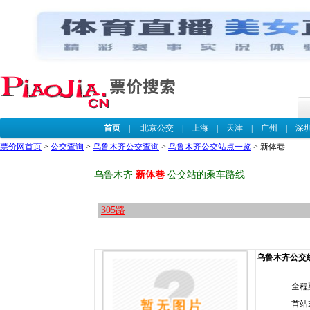
首页
|
北京公交
|
上海
|
天津
|
广州
|
深
票价网首页
>
公交查询
>
乌鲁木齐公交查询
>
乌鲁木齐公交站点一览
> 新体巷
乌鲁木齐
新体巷
公交站的乘车路线
305路
乌鲁木齐公交线路
全程
首站