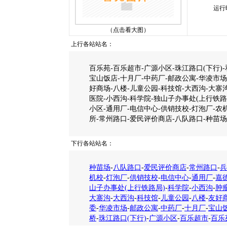
运行
（点击看大图）
上行各站站名：
百乐苑-百乐超市-广源小区-珠江路口(下行)
宝山饭店-十月厂-中药厂-邮政公寓-华凌市场
好商场-八楼-儿童公园-科技馆-大西沟-大寨
医院-小西沟-科学院-独山子办事处(上行铁路
小区-通用厂-电信中心-供销技校-灯泡厂-农
所-常州路口-爱民评价商店-八队路口-种苗场
下行各站站名：
种苗场
-
八队路口
-
爱民评价商店
-
常州路口
-
兵
机校
-
灯泡厂
-
供销技校
-
电信中心
-
通用厂
-
嘉
山子办事处(上行铁路局)
-
科学院
-
小西沟
-
肿
大寨沟
-
大西沟
-
科技馆
-
儿童公园
-
八楼
-
友好
委
-
华凌市场
-
邮政公寓
-
中药厂
-
十月厂
-
宝山
桥
-
珠江路口(下行)
-
广源小区
-
百乐超市
-
百乐