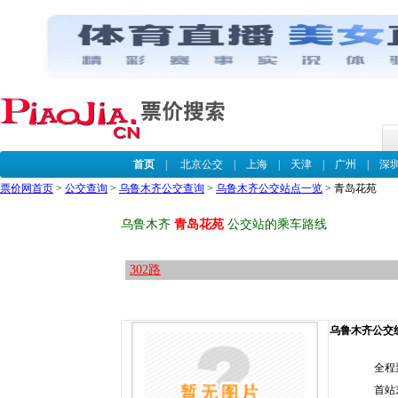
首页
|
北京公交
|
上海
|
天津
|
广州
|
深
票价网首页
>
公交查询
>
乌鲁木齐公交查询
>
乌鲁木齐公交站点一览
> 青岛花苑
乌鲁木齐
青岛花苑
公交站的乘车路线
302路
乌鲁木齐公交线路
全程
首站