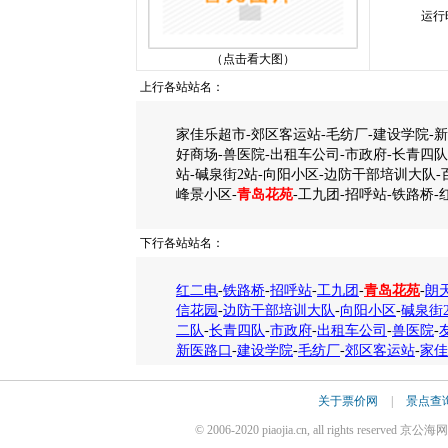
运行
（点击看大图）
上行各站站名：
家佳乐超市-郊区客运站-毛纺厂-建设学院-新医
好商场-兽医院-出租车公司-市政府-长青四队
站-碱泉街2站-向阳小区-边防干部培训大队-
峰景小区-
青岛花苑
-工九团-招呼站-铁路桥-
下行各站站名：
红二电
-
铁路桥
-
招呼站
-
工九团
-
青岛花苑
-
朗
信花园
-
边防干部培训大队
-
向阳小区
-
碱泉街
二队
-
长青四队
-
市政府
-
出租车公司
-
兽医院
-
新医路口
-
建设学院
-
毛纺厂
-
郊区客运站
-
家佳
关于票价网
|
景点查
© 2006-2020 piaojia.cn, all rights reserv