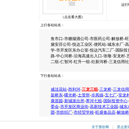
运行
（点击看大图）
上行各站站名：
鱼市口-市糖烟酒公司-市医药公司-解放桥-旺
黛安芬公司-悦达工业区-便民站-城东水厂-
学-市开发区东办公室-悦达汽车二厂-国际投
路-中心河桥-沿海高速出入口-张墩-安龙村-
二组-仁智河-红升一组-灶新河桥-三龙信用社
下行各站站名：
咸洼花站
-
胜利河
-
三龙三组
-
三龙桥
-
三龙信用
架桥东
-
曙光桥
-
土管所
-
步凤镇
-
五七厂
-
安龙
康居园
-
新城派出所
-
界河七组
-
国际投资中心
-
委会
-
市开发区商业街
-
高新技术工业园
-
城东
团
-
市纺织厂
-
市经贸学校
-
旺盛食品店
-
解放桥
关于票价网
|
景点查