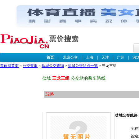
首页
|
北京公交
|
上海
|
天津
|
广州
|
深
票价网首页
>
公交查询
>
盐城公交查询
>
盐城公交站点一览
> 三龙三组
盐城
三龙三组
公交站的乘车路线
32路
盐城公交线路 --
全程
首站