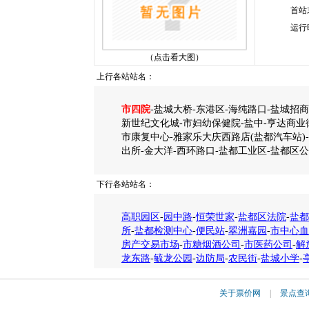
首站
运行
（点击看大图）
上行各站站名：
市四院
-盐城大桥-东港区-海纯路口-盐城招商
新世纪文化城-市妇幼保健院-盐中-亨达商业
市康复中心-雅家乐大庆西路店(盐都汽车站)
出所-金大洋-西环路口-盐都工业区-盐都区
下行各站站名：
高职园区
-
园中路
-
恒荣世家
-
盐都区法院
-
盐都
所
-
盐都检测中心
-
便民站
-
翠洲嘉园
-
市中心血
房产交易市场
-
市糖烟酒公司
-
市医药公司
-
解
龙东路
-
毓龙公园
-
边防局
-
农民街
-
盐城小学
-
关于票价网
|
景点查