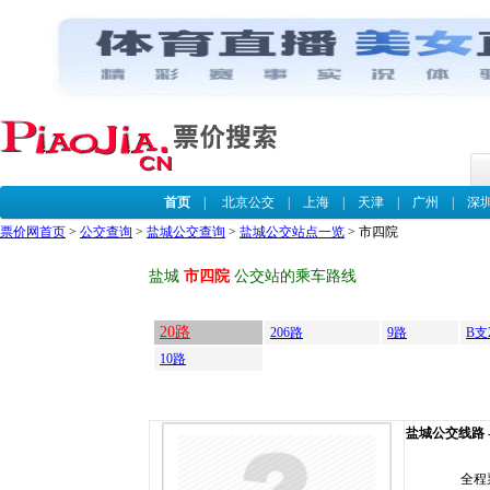
首页
|
北京公交
|
上海
|
天津
|
广州
|
深
票价网首页
>
公交查询
>
盐城公交查询
>
盐城公交站点一览
> 市四院
盐城
市四院
公交站的乘车路线
20路
206路
9路
B支
10路
盐城公交线路 --
全程