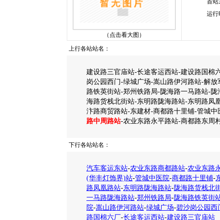
首站
运行
（点击看大图）
上行各站站名：
建设路三官庙站-长途客运西站-建设路国棉六
岗公园西门-绿城广场-嵩山路伊河路站-解放
路铁英街站-郑州铁路局-陇海路一马路站-陇
海路货栈北街站-东明路陇海路站-东明路凤凰
汴路商贸路站-东建材-商都路十里铺-管城中
路中周路站
-农业东路永平路站-商都路东周
下行各站站名：
汽车客运东站
-
农业东路商都路站
-
农业东路
(华丰灯饰界)站
-
管城中医院
-
商都路十里铺
-
路凤凰路站
-
东明路陇海路站
-
陇海路货栈北
一马路陇海路站
-
郑州铁路局
-
陇海路铁英街
院
-
嵩山路伊河路站
-
绿城广场
-
碧沙岗公园西
路国棉六厂
-
长途客运西站
-
建设路三官庙站