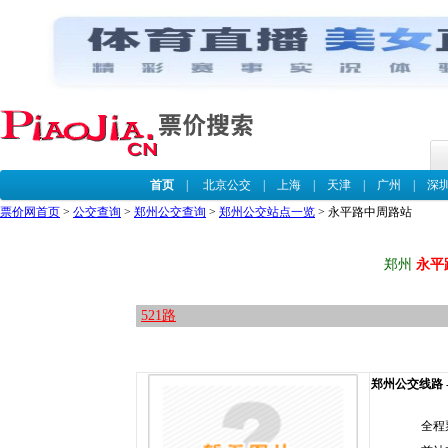
首页
|
北京公交
|
上海
|
天津
|
广州
|
深
票价网首页
>
公交查询
>
郑州公交查询
>
郑州公交站点一览
> 永平路中周路站
郑州
永平
521路
郑州公交线路 --
全程