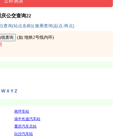
重庆公交查询22
点查询(站点名称)
|
换乘查询(起点-终点)
(如:
地铁2号线内环
)
用
W
X
Y
Z
南坪车站
渝中长途汽车站
重庆汽车北站
白沙汽车站