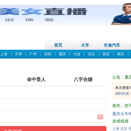
首页
火车
长途汽车
|
上海
|
天津
|
广州
|
深圳
|
重庆
|
大连
|
武汉
|
西安
|
南京
公告：重
命中贵人
八字合婚
本次更新3
细时刻表
相关：您
重庆火车
友情链接
上海
北京