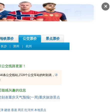
✕
地铁票价
公交票价
景点票价
|
长沙
|
郑州
|
杭州
庆公交线路更新！
46条公交线站,2528个公交车站的时刻表，
详
！
可能感兴趣的信息
时刻表
重庆天气预报(一周)
重庆旅游景点
天津
建德
香港
周庄
红河州
本地景点