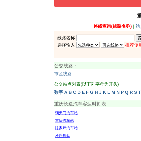
路线查询(线路名称)
|
站
线路名称
选择输入
推荐使
公交线路：
市区线路
公交站点列表(以下列字母为开头)
数字
A
B
C
D
E
F
G
H
J
K
L
M
N
P
Q
R
S
T
重庆长途汽车客运时刻表
朝天门汽车站
重庆汽车站
陈家坪汽车站
沙坪坝站