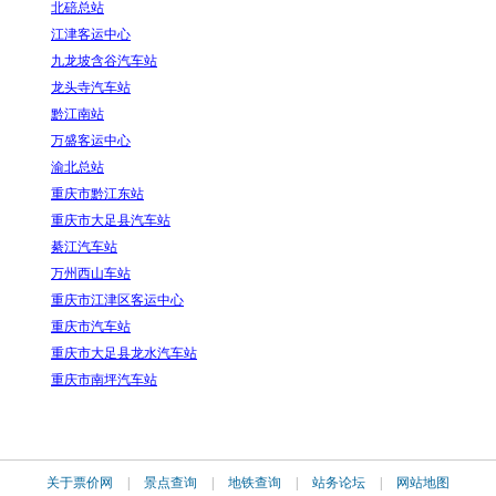
北碚总站
江津客运中心
九龙坡含谷汽车站
龙头寺汽车站
黔江南站
万盛客运中心
渝北总站
重庆市黔江东站
重庆市大足县汽车站
綦江汽车站
万州西山车站
重庆市江津区客运中心
重庆市汽车站
重庆市大足县龙水汽车站
重庆市南坪汽车站
关于票价网
|
景点查询
|
地铁查询
|
站务论坛
|
网站地图