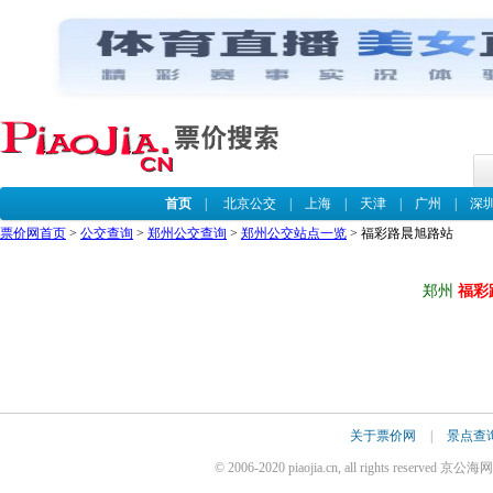
首页
|
北京公交
|
上海
|
天津
|
广州
|
深
票价网首页
>
公交查询
>
郑州公交查询
>
郑州公交站点一览
> 福彩路晨旭路站
郑州
福彩
关于票价网
|
景点查
© 2006-2020 piaojia.cn, all rights reserv