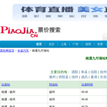
首页
|
北京
|
上海
|
广州
|
深圳
|
东莞
票价网首页
>
长途汽车
> 南通九圩港站
南通九圩港站
主要目的地：
泗阳
|
单县
|
信阳
|
徐州
滁州
|
崇阳县
|
池州
|
成武
|
巢湖
|
长垣
出发站
到达站
出发时间
南通 - 扬州
扬州
06:40
南通 - 徐州
徐州
06:40
南通 - 南京
南京
06:50