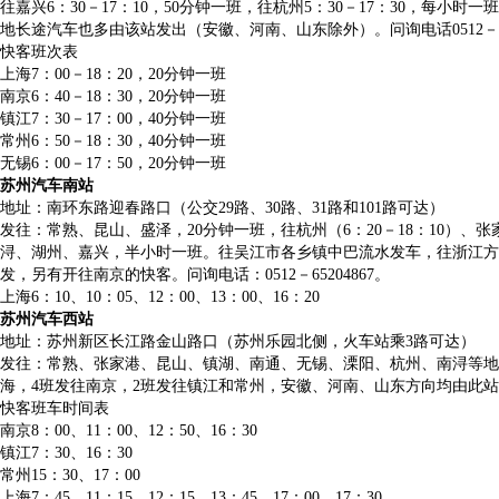
往嘉兴6：30－17：10，50分钟一班，往杭州5：30－17：30，每小
地长途汽车也多由该站发出（安徽、河南、山东除外）。问询电话0512－675
快客班次表
上海7：00－18：20，20分钟一班
南京6：40－18：30，20分钟一班
镇江7：30－17：00，40分钟一班
常州6：50－18：30，40分钟一班
无锡6：00－17：50，20分钟一班
苏州汽车南站
地址：南环东路迎春路口（公交29路、30路、31路和101路可达）
发往：常熟、昆山、盛泽，20分钟一班，往杭州（6：20－18：10）、
浔、湖州、嘉兴，半小时一班。往吴江市各乡镇中巴流水发车，往浙江方
发，另有开往南京的快客。问询电话：0512－65204867。
上海6：10、10：05、12：00、13：00、16：20
苏州汽车西站
地址：苏州新区长江路金山路口（苏州乐园北侧，火车站乘3路可达）
发往：常熟、张家港、昆山、镇湖、南通、无锡、溧阳、杭州、南浔等地
海，4班发往南京，2班发往镇江和常州，安徽、河南、山东方向均由此
快客班车时间表
南京8：00、11：00、12：50、16：30
镇江7：30、16：30
常州15：30、17：00
上海7：45、11：15、12：15、13：45、17：00、17：30