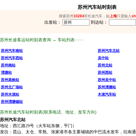
苏州汽车站时刻表
搜索苏州
10284
班长途汽车，如
上海
只需输入
sh
出发站：
到达站：
苏州长途客运站时刻表查询 → 车站列表······
苏州汽车南站
苏州汽车北站
苏州汽车西站
吴中站
苏州南站
苏州北站
渭塘站
苏州西站
苏州高铁站
苏州吴中站
苏州北广场站
苏州渭塘站
苏州木渎站
木渎汽车站
苏州渭塘镇站
苏州长途汽车站时刻表(联系电话、地址、发车方向)
苏州汽车北站
地址：西汇路29号（火车站东侧，平门）
发往：昆山、太仓、常熟、张家港市各主要城镇的中巴流水发车，往南通5：