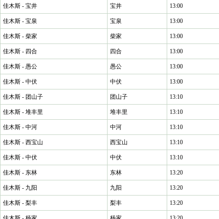
佳木斯 - 宝井
宝井
13:00
佳木斯 - 宝泉
宝泉
13:00
佳木斯 - 柴家
柴家
13:00
佳木斯 - 四合
四合
13:00
佳木斯 - 愚公
愚公
13:00
佳木斯 - 中伏
中伏
13:00
佳木斯 - 团山子
团山子
13:10
佳木斯 - 堆丰里
堆丰里
13:10
佳木斯 - 中河
中河
13:10
佳木斯 - 西宝山
西宝山
13:10
佳木斯 - 中伏
中伏
13:10
佳木斯 - 东林
东林
13:20
佳木斯 - 九阳
九阳
13:20
佳木斯 - 梨丰
梨丰
13:20
佳木斯 - 杨家
杨家
13:20