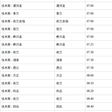
佳木斯 - 通河县
通河县
07:00
佳木斯 - 香兰
香兰
07:00
佳木斯 - 依兰农场
依兰农场
07:00
佳木斯 - 迎兰
迎兰
07:00
佳木斯 - 桦川县
桦川县
07:00
佳木斯 - 桦川县
桦川县
07:25
佳木斯 - 依兰
依兰
07:30
佳木斯 - 涌泉
涌泉
07:30
佳木斯 - 愚公
愚公
07:30
佳木斯 - 方正
方正
08:00
佳木斯 - 依兰
依兰
08:10
佳木斯 - 尚志
尚志
08:20
佳木斯 - 依兰
依兰
08:40
佳木斯 - 四合
四合
08:40