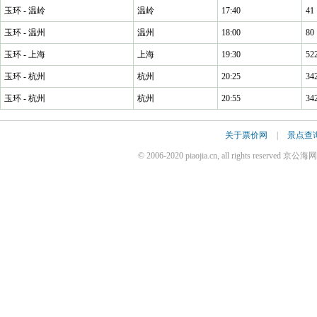
玉环 - 温岭
温岭
17:40
41
玉环 - 温州
温州
18:00
80
玉环 - 上海
上海
19:30
52
玉环 - 杭州
杭州
20:25
34
玉环 - 杭州
杭州
20:55
34
关于票价网
|
景点查
© 2006-2020 piaojia.cn, all rights reserv