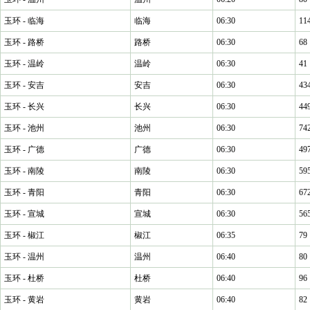
玉环 - 临海
临海
06:30
11
玉环 - 路桥
路桥
06:30
68
玉环 - 温岭
温岭
06:30
41
玉环 - 安吉
安吉
06:30
43
玉环 - 长兴
长兴
06:30
44
玉环 - 池州
池州
06:30
74
玉环 - 广德
广德
06:30
49
玉环 - 南陵
南陵
06:30
59
玉环 - 青阳
青阳
06:30
67
玉环 - 宣城
宣城
06:30
56
玉环 - 椒江
椒江
06:35
79
玉环 - 温州
温州
06:40
80
玉环 - 杜桥
杜桥
06:40
96
玉环 - 黄岩
黄岩
06:40
82