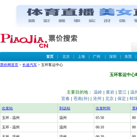
首页
|
北京
|
上海
|
广州
|
深圳
|
东莞
票价网首页
>
长途汽车
> 玉环客运中心
玉环客运中心
主要目的地：
温岭
|
黄岩
|
晋江
|
温
宜春
|
苍南(补)
|
沧州
|
北京
|
保定
|
蚌
出发站
到达站
出发时间
里
玉环 - 温州
温州
05:50
80
玉环 - 温州
温州
06:10
80
玉环 - 温州
温州
06:20
80