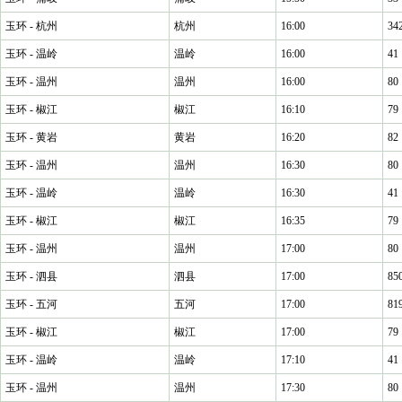
玉环 - 杭州
杭州
16:00
34
玉环 - 温岭
温岭
16:00
41
玉环 - 温州
温州
16:00
80
玉环 - 椒江
椒江
16:10
79
玉环 - 黄岩
黄岩
16:20
82
玉环 - 温州
温州
16:30
80
玉环 - 温岭
温岭
16:30
41
玉环 - 椒江
椒江
16:35
79
玉环 - 温州
温州
17:00
80
玉环 - 泗县
泗县
17:00
85
玉环 - 五河
五河
17:00
81
玉环 - 椒江
椒江
17:00
79
玉环 - 温岭
温岭
17:10
41
玉环 - 温州
温州
17:30
80