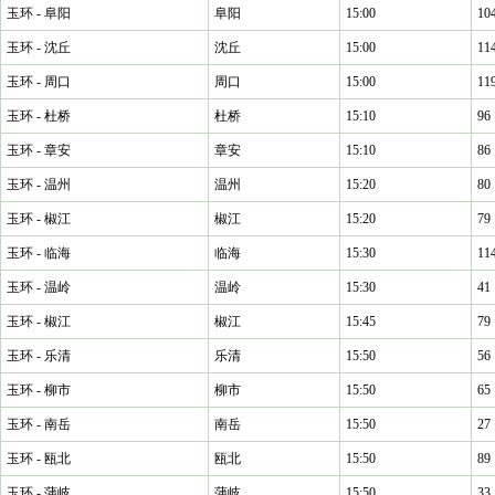
玉环 - 阜阳
阜阳
15:00
10
玉环 - 沈丘
沈丘
15:00
11
玉环 - 周口
周口
15:00
11
玉环 - 杜桥
杜桥
15:10
96
玉环 - 章安
章安
15:10
86
玉环 - 温州
温州
15:20
80
玉环 - 椒江
椒江
15:20
79
玉环 - 临海
临海
15:30
11
玉环 - 温岭
温岭
15:30
41
玉环 - 椒江
椒江
15:45
79
玉环 - 乐清
乐清
15:50
56
玉环 - 柳市
柳市
15:50
65
玉环 - 南岳
南岳
15:50
27
玉环 - 瓯北
瓯北
15:50
89
玉环 - 蒲岐
蒲岐
15:50
33