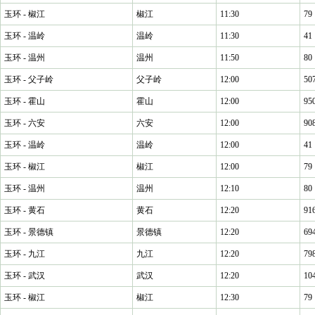
玉环 - 椒江
椒江
11:30
79
玉环 - 温岭
温岭
11:30
41
玉环 - 温州
温州
11:50
80
玉环 - 父子岭
父子岭
12:00
50
玉环 - 霍山
霍山
12:00
95
玉环 - 六安
六安
12:00
90
玉环 - 温岭
温岭
12:00
41
玉环 - 椒江
椒江
12:00
79
玉环 - 温州
温州
12:10
80
玉环 - 黄石
黄石
12:20
91
玉环 - 景德镇
景德镇
12:20
69
玉环 - 九江
九江
12:20
79
玉环 - 武汉
武汉
12:20
10
玉环 - 椒江
椒江
12:30
79