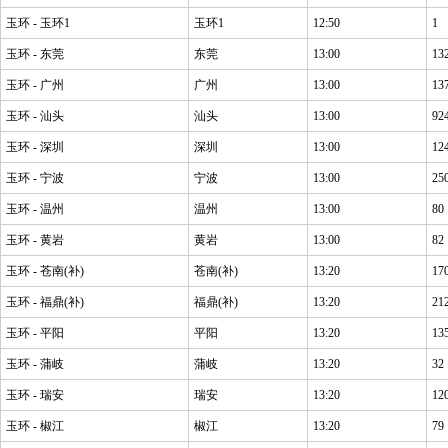
玉环 - 玉环1
玉环1
12:50
1
玉环 - 东莞
东莞
13:00
13
玉环 - 广州
广州
13:00
13
玉环 - 汕头
汕头
13:00
92
玉环 - 深圳
深圳
13:00
12
玉环 - 宁波
宁波
13:00
25
玉环 - 温州
温州
13:00
80
玉环 - 黄岩
黄岩
13:00
82
玉环 - 苍南(补)
苍南(补)
13:20
17
玉环 - 福鼎(补)
福鼎(补)
13:20
21
玉环 - 平阳
平阳
13:20
13
玉环 - 蒲岐
蒲岐
13:20
32
玉环 - 瑞安
瑞安
13:20
12
玉环 - 椒江
椒江
13:20
79