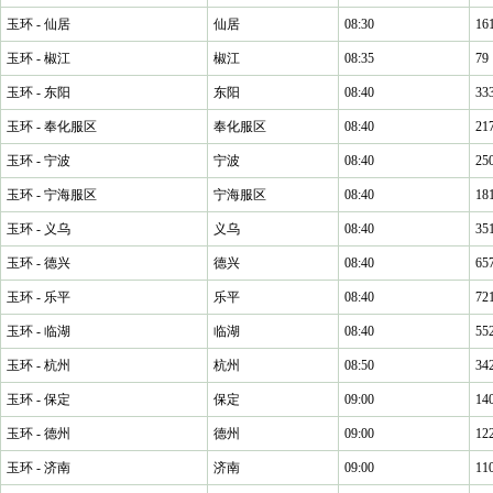
玉环 - 仙居
仙居
08:30
16
玉环 - 椒江
椒江
08:35
79
玉环 - 东阳
东阳
08:40
33
玉环 - 奉化服区
奉化服区
08:40
21
玉环 - 宁波
宁波
08:40
25
玉环 - 宁海服区
宁海服区
08:40
18
玉环 - 义乌
义乌
08:40
35
玉环 - 德兴
德兴
08:40
65
玉环 - 乐平
乐平
08:40
72
玉环 - 临湖
临湖
08:40
55
玉环 - 杭州
杭州
08:50
34
玉环 - 保定
保定
09:00
14
玉环 - 德州
德州
09:00
12
玉环 - 济南
济南
09:00
11