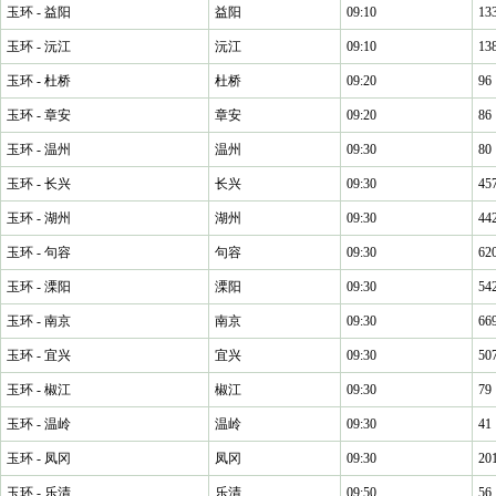
玉环 - 益阳
益阳
09:10
13
玉环 - 沅江
沅江
09:10
13
玉环 - 杜桥
杜桥
09:20
96
玉环 - 章安
章安
09:20
86
玉环 - 温州
温州
09:30
80
玉环 - 长兴
长兴
09:30
45
玉环 - 湖州
湖州
09:30
44
玉环 - 句容
句容
09:30
62
玉环 - 溧阳
溧阳
09:30
54
玉环 - 南京
南京
09:30
66
玉环 - 宜兴
宜兴
09:30
50
玉环 - 椒江
椒江
09:30
79
玉环 - 温岭
温岭
09:30
41
玉环 - 凤冈
凤冈
09:30
20
玉环 - 乐清
乐清
09:50
56