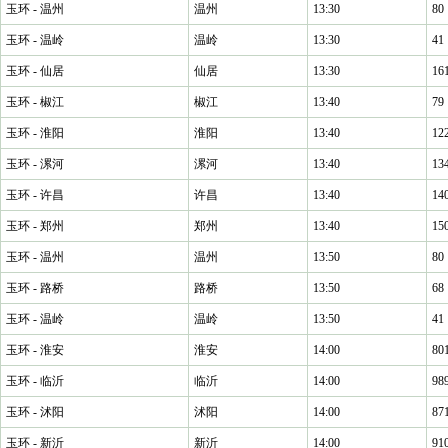
玉环 - 温州
温州
13:30
80
玉环 - 温岭
温岭
13:30
41
玉环 - 仙居
仙居
13:30
16
玉环 - 椒江
椒江
13:40
79
玉环 - 淮阳
淮阳
13:40
12
玉环 - 漯河
漯河
13:40
13
玉环 - 许昌
许昌
13:40
14
玉环 - 郑州
郑州
13:40
15
玉环 - 温州
温州
13:50
80
玉环 - 路桥
路桥
13:50
68
玉环 - 温岭
温岭
13:50
41
玉环 - 淮安
淮安
14:00
80
玉环 - 临沂
临沂
14:00
98
玉环 - 沭阳
沭阳
14:00
87
玉环 - 新沂
新沂
14:00
91