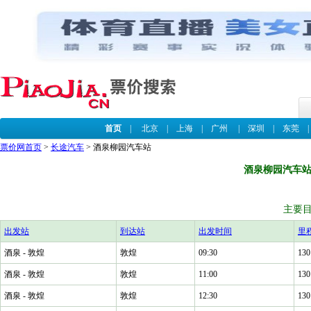
首页
|
北京
|
上海
|
广州
|
深圳
|
东莞
票价网首页
>
长途汽车
> 酒泉柳园汽车站
酒泉柳园汽车
主要
出发站
到达站
出发时间
里
酒泉 - 敦煌
敦煌
09:30
130
酒泉 - 敦煌
敦煌
11:00
130
酒泉 - 敦煌
敦煌
12:30
130