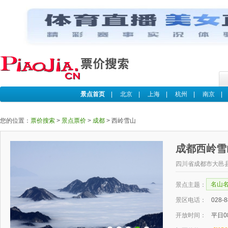
景点首页
|
北京
|
上海
|
杭州
|
南京
您的位置：
票价搜索
>
景点票价
>
成都
>
西岭雪山
成都西岭
四川省成都市大邑
名山
景点主题：
景区电话：
028-
开放时间：
平日08