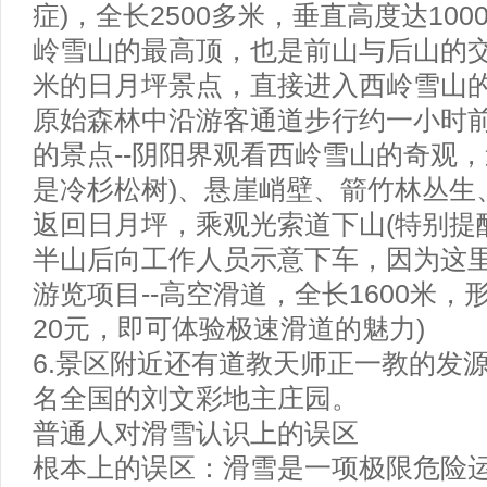
症)，全长2500多米，垂直高度达10
岭雪山的最高顶，也是前山与后山的交
米的日月坪景点，直接进入西岭雪山
原始森林中沿游客通道步行约一小时
的景点--阴阳界观看西岭雪山的奇观，
是冷杉松树)、悬崖峭壁、箭竹林丛生
返回日月坪，乘观光索道下山(特别提
半山后向工作人员示意下车，因为这
游览项目--高空滑道，全长1600米
20元，即可体验极速滑道的魅力)
6.景区附近还有道教天师正一教的发
名全国的刘文彩地主庄园。
普通人对滑雪认识上的误区
根本上的误区：滑雪是一项极限危险