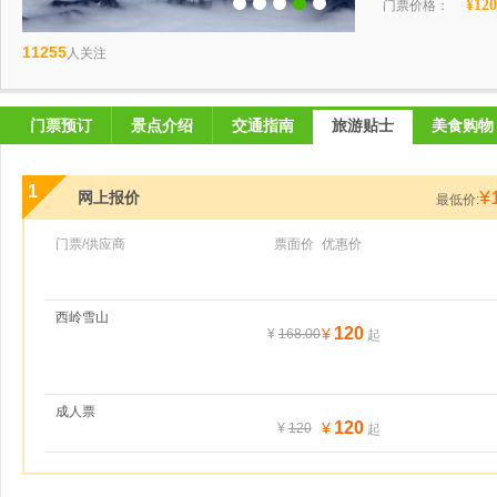
¥120
门票价格：
11255
人关注
门票预订
景点介绍
交通指南
旅游贴士
美食购物
1
¥
网上报价
最低价:
门票/供应商
票面价
优惠价
西岭雪山
120
¥
¥
168.00
起
成人票
120
¥
¥
120
起