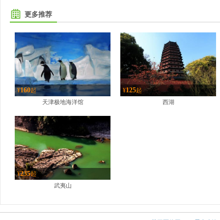
更多推荐
160
125
¥
起
¥
起
天津极地海洋馆
西湖
235
¥
起
武夷山