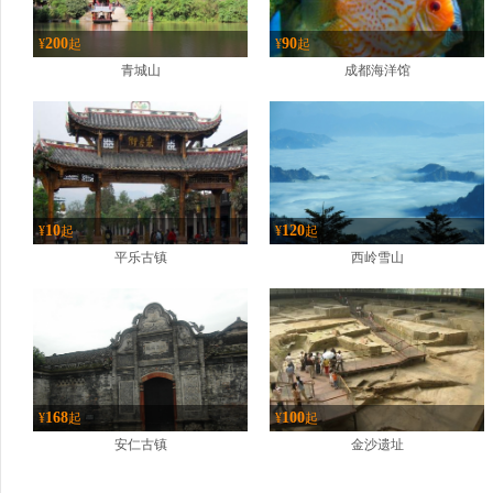
200
90
¥
起
¥
起
青城山
成都海洋馆
10
120
¥
起
¥
起
平乐古镇
西岭雪山
168
100
¥
起
¥
起
安仁古镇
金沙遗址