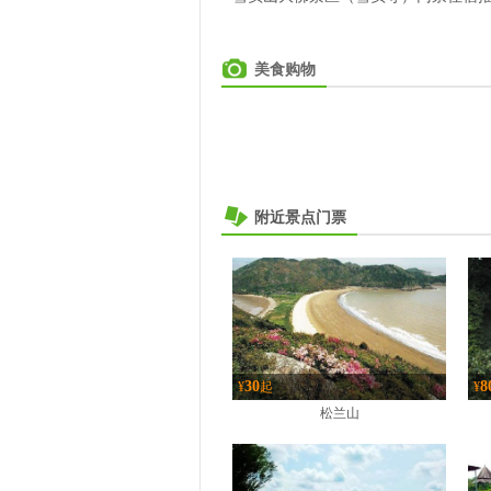
美食购物
附近景点门票
30
8
¥
起
¥
松兰山