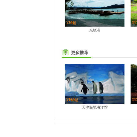
30
1
¥
起
¥
东钱湖
更多推荐
160
1
¥
起
¥
天津极地海洋馆