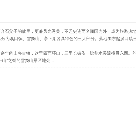
蒋介石父子的故里，更兼风光秀美，不乏史迹而名闻国内外，成为旅游热
区分为溪口镇、雪窦山、亭下湖各具特色的三大部分。落地围东起溪口镇
千余年的山乡古镇，这里四面环山，三里长街依一脉剡水溪流横贯东西。
山”之誉的雪窦山景区地处...