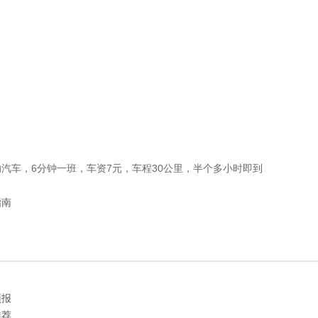
汽车，6分钟一班，车资7元，车程30公里，半个多小时即到
指南
预报
推荐