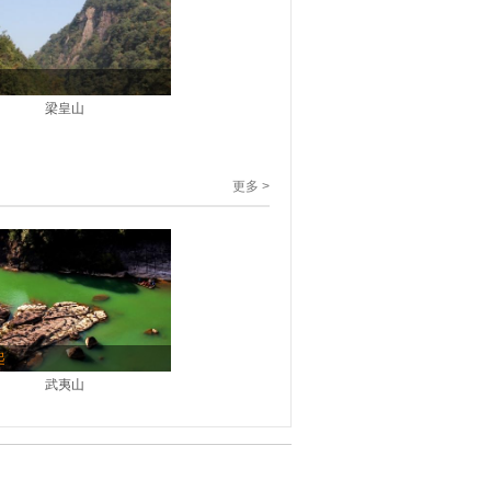
梁皇山
更多 >
起
武夷山