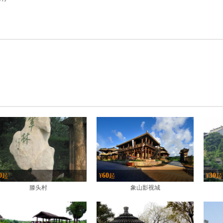
0
60
30
起
¥
起
¥
起
滕头村
象山影视城