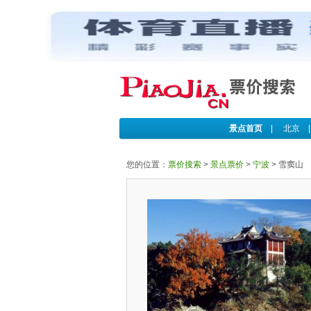
景点首页
|
北京
您的位置：
票价搜索
>
景点票价
>
宁波
>
雪窦山