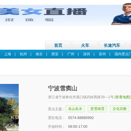
首页
火车
长途汽车
|
上海
|
杭州
|
南京
|
西安
|
广州
|
深圳
|
苏州
|
国内景点
宁波雪窦山
浙江省宁波奉化市溪口镇武岭西路39—1号
[查看地图]
名山名水
赏雪戏雪
文化宗教
景点主题：
景区电话：
0574-88880992
开放时间：
08:00-17:00