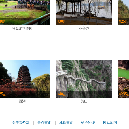
30
30
25
起
¥
起
¥
起
雅戈尔动物园
小普陀
25
40
235
起
¥
起
¥
西湖
黄山
关于票价网
|
景点查询
|
地铁查询
|
站务论坛
|
网站地图