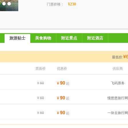
¥230
门票价格：
旅游贴士
美食购物
附近景点
附近酒店
¥
最低价:
票面价
优惠价
供应商
90
¥
¥
60
飞码票务
起
90
¥
¥
60
慢悠悠旅行网
起
90
¥
¥
60
一块去旅行网
起