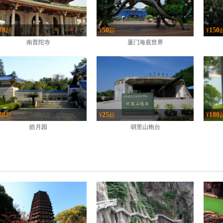
78
50
150
起
¥
起
¥
南普陀寺
厦门海底世界
38
25
180
起
¥
起
¥
皓月园
胡里山炮台