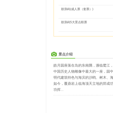
鼓浪屿(成人票（套票）)
鼓浪屿5大景点联票
景点介绍
皓月园座落在岛的东南隅，濒临鹭江，
中国历史人物雕像中最大的一座，园
明代建筑特色与海滨的沙鸥、树木、
如今，覆鼎岩上临海顶天立地的郑成
功挥...