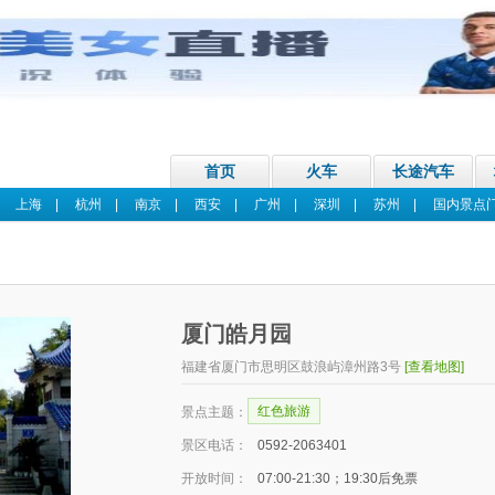
首页
火车
长途汽车
|
上海
|
杭州
|
南京
|
西安
|
广州
|
深圳
|
苏州
|
国内景点
厦门皓月园
福建省厦门市思明区鼓浪屿漳州路3号
[查看地图]
红色旅游
景点主题：
景区电话：
0592-2063401
开放时间：
07:00-21:30；19:30后免票