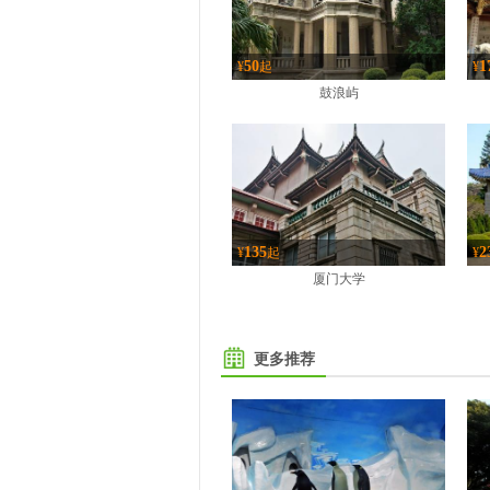
50
1
¥
起
¥
鼓浪屿
135
2
¥
起
¥
厦门大学
更多推荐