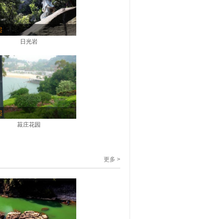
起
日光岩
起
菽庄花园
更多 >