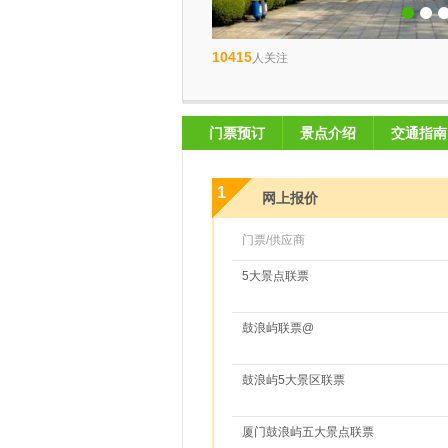
10415
人关注
门票预订
景点介绍
交通指南
1
网上报价
门票/供应商
5大景点联票
鼓浪屿联票@
鼓浪屿5大景区联票
厦门鼓浪屿五大景点联票