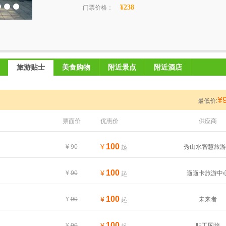
¥238
门票价格：
旅游贴士
美食购物
附近景点
附近酒店
¥
最低价:
票面价
优惠价
供应商
100
¥
¥
90
秀山水智慧旅游
起
100
¥
¥
90
遛遛卡旅游中
起
100
¥
¥
90
未来者
起
100
¥
¥
90
职工国旅