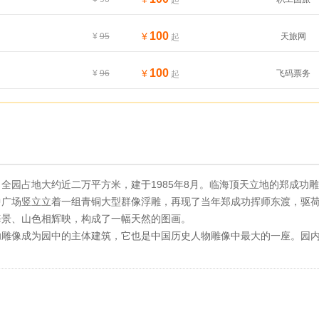
起
100
¥
¥
95
天旅网
起
100
¥
¥
96
飞码票务
起
全园占地大约近二万平方米，建于1985年8月。临海顶天立地的郑成功雕
中广场竖立立着一组青铜大型群像浮雕，再现了当年郑成功挥师东渡，驱
海景、山色相辉映，构成了一幅天然的图画。
功雕像成为园中的主体建筑，它也是中国历史人物雕像中最大的一座。园