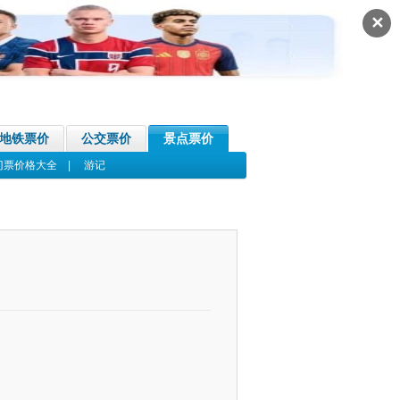
✕
地铁票价
公交票价
景点票价
门票价格大全
|
游记