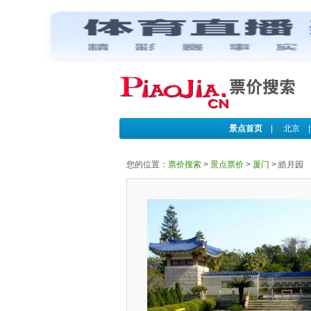
景点首页
|
北京
您的位置：
票价搜索
>
景点票价
>
厦门
>
皓月园