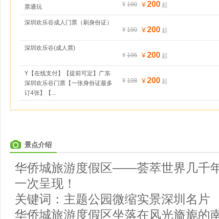
200
¥
¥
190
起
票通玩
深圳欢乐谷成人门票（刷身份证）
200
¥
¥
190
起
深圳欢乐谷(成人票)
200
¥
¥
195
起
Y【在线支付】【提前可定】广东
200
¥
¥
198
起
深圳欢乐谷门票【一张身份证最多
订4张】【...
景点介绍
华侨城旅游度假区——荟萃世界几千
一次呈现！
关键词：主题公园微缩实景深圳名片
华侨城旅游度假区坐落在风光旖旎的