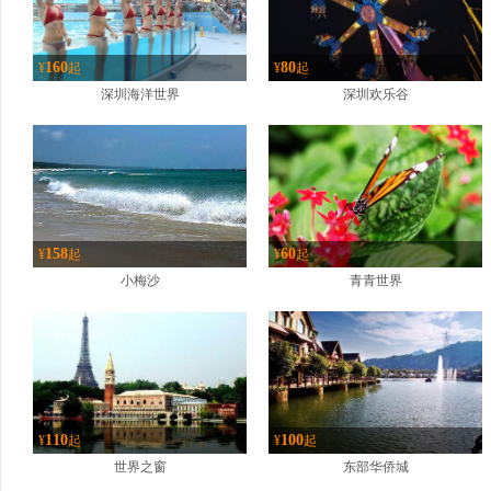
160
80
¥
起
¥
起
深圳海洋世界
深圳欢乐谷
158
60
¥
起
¥
起
小梅沙
青青世界
110
100
¥
起
¥
起
世界之窗
东部华侨城