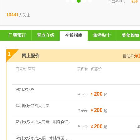
¥50
门票价格：
10441
人关注
门票预订
景点介绍
交通指南
旅游贴士
美食购物
1
¥
网上报价
最低价:
门票/供应商
票面价
优惠价
深圳欢乐谷
200
¥
¥
189
起
深圳欢乐谷成人门票
200
¥
¥
189
起
深圳欢乐谷成人门票（刷身份证）
200
¥
¥
190
起
深圳欢乐谷成人票---水陆两园，一