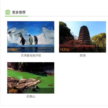
更多推荐
160
125
¥
起
¥
起
天津极地海洋馆
西湖
235
¥
起
武夷山