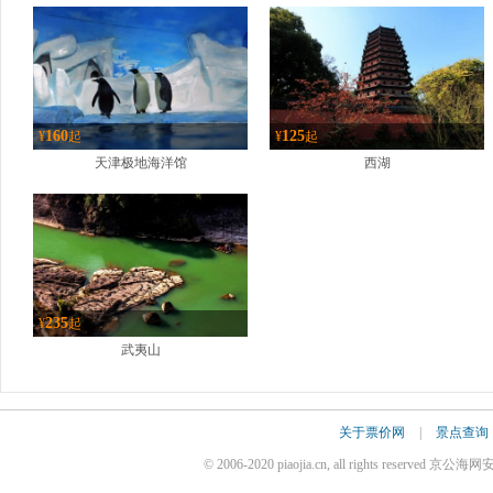
160
125
¥
起
¥
起
天津极地海洋馆
西湖
235
¥
起
武夷山
关于票价网
|
景点查询
© 2006-2020 piaojia.cn, all rights reserve