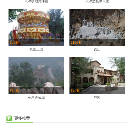
天津极地海洋馆
天津之眼摩天轮
30
100
¥
起
¥
起
凯旋王国
盘山
65
20
¥
起
¥
起
黄崖关长城
静园
更多推荐