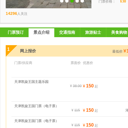
¥30
门票价格：
14296
人关注
门票预订
景点介绍
交通指南
旅游贴士
美食购物
1
¥
网上报价
最低价:
门票/供应商
票面价
优惠价
天津凯旋王国主题乐园
150
¥
¥
38.00
起
天津凯旋王国门票（电子票）
150
¥
¥
115
起
天津凯旋王国门票（电子票）
150
¥
¥
115
起