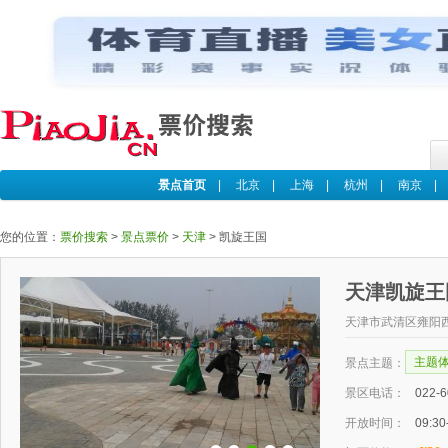
景点首页
|
北京
|
上海
|
杭州
|
南京
您的位置：
票价搜索
>
景点票价
>
天津
>
凯旋王国
天津凯旋王
天津市武清区雍阳
主题
景点主题：
景区电话：
022-
开放时间：
09:30