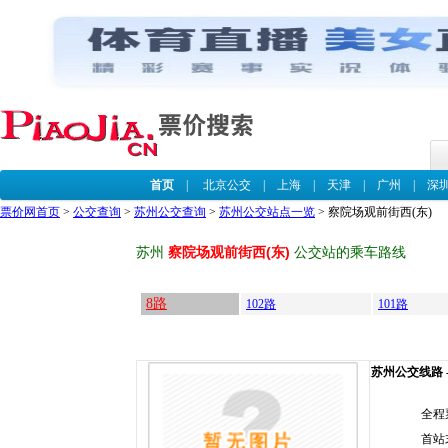
首页
|
北京公交
|
上海
|
天津
|
广州
|
深
票价网首页
>
公交查询
>
苏州公交查询
>
苏州公交站点一览
> 察院场观前街西(东)
苏州
察院场观前街西(东)
公交站的乘车路线
8路
102路
101路
苏州公交线路 -
全程
首站