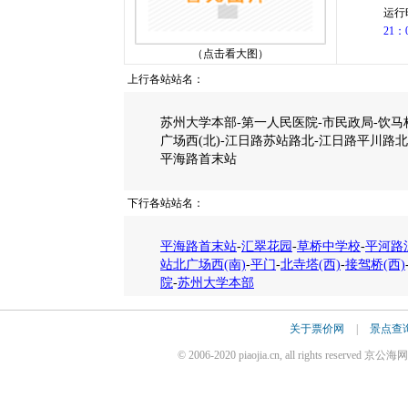
运行
21：
（点击看大图）
上行各站站名：
苏州大学本部-第一人民医院-市民政局-饮马
广场西(北)-江日路苏站路北-江日路平川路北
平海路首末站
下行各站站名：
平海路首末站
-
汇翠花园
-
草桥中学校
-
平河路
站北广场西(南)
-
平门
-
北寺塔(西)
-
接驾桥(西)
院
-
苏州大学本部
关于票价网
|
景点查
© 2006-2020 piaojia.cn, all rights reserv