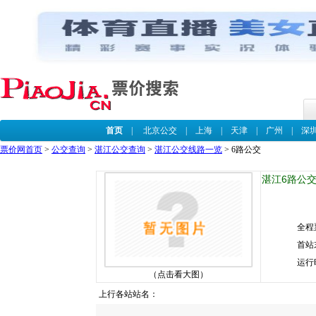
首页
|
北京公交
|
上海
|
天津
|
广州
|
深
票价网首页
>
公交查询
>
湛江公交查询
>
湛江公交线路一览
> 6路公交
湛江6路公交
全程
首站
运行
（点击看大图）
上行各站站名：