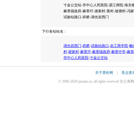
寸金公交站-市中心人民医院-湛江师院-海关楼
麻章镇政府-麻章圩-谢家村-黄村-坡塘村-冯家
试验站路口-拱桥-湖光岩西门
下行各站站名：
湖光岩西门
-
拱桥
-
试验站路口
-
农工商学院
-
畅
村
-
谢家村
-
麻章圩
-
麻章镇政府
-
麻章中学
-
麻章
市中心人民医院
-
寸金公交站
关于票价网
|
景点查
© 2006-2020 piaojia.cn, all rights reserv