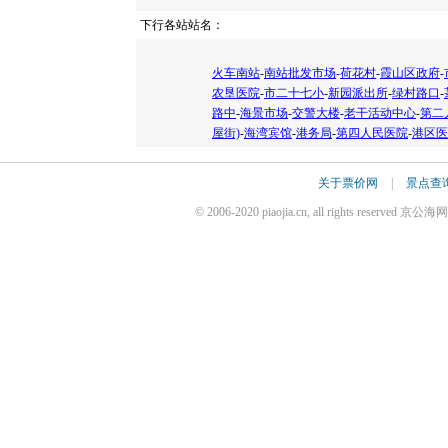
下行各站站名：
火车南站
-
南站批发市场
-
荷花村
-
霞山区政府
-
农垦医院
-
市二十七小
-
新园派出所
-
绿村路口
-
路中
-
海景市场
-
交警大楼
-
老干活动中心
-
第二
屋街)
-
海湾宾馆
-
港务局
-
第四人民医院
-
港区医
关于票价网
|
景点查
© 2006-2020 piaojia.cn, all rights reserv