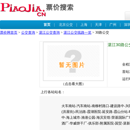
首页
|
北京公交
|
上海
|
天津
|
广州
|
深
票价网首页
>
公交查询
>
湛江公交查询
>
湛江公交线路一览
> 30路公交
湛江30路公
全程
首站
运行
（点击看大图）
上行各站站名：
火车南站-汽车南站-南柳村路口-建设路中-兴
(洪屋街)-民治路-霞湖医院-延安路-霞山分
中-海上城市-渔港公园-海滨宾馆-荣基国际广
酒厂-华威饼干厂-俱乐部-附属医院-国贸-湛