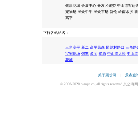
健康花城-会展中心-开发区建委-中山港客运码
宠物场-民众中学-民众市场-新伦-岭南水乡-新
高平
下行各站站名：
三角高平
-
新二
-
高平民森
-
团结村路口
-
三角路
宝宠物场
-
锦丰
-
多宝
-
接源
-
中山港大桥
-
中山港
花城
关于票价网
|
景点查
© 2006-2020 piaojia.cn, all rights reserv