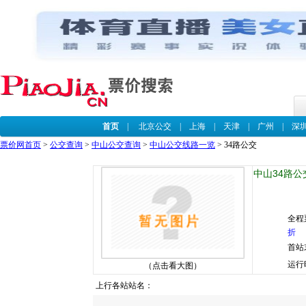
首页
|
北京公交
|
上海
|
天津
|
广州
|
深
票价网首页
>
公交查询
>
中山公交查询
>
中山公交线路一览
> 34路公交
中山34路公
全程
折
首站
运行
（点击看大图）
上行各站站名：