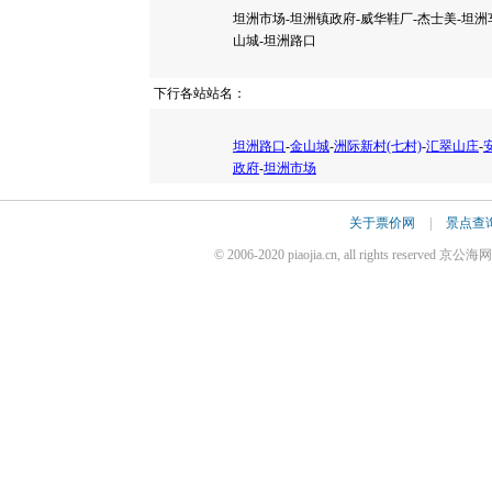
坦洲市场-坦洲镇政府-威华鞋厂-杰士美-坦洲车
山城-坦洲路口
下行各站站名：
坦洲路口
-
金山城
-
洲际新村(七村)
-
汇翠山庄
-
政府
-
坦洲市场
关于票价网
|
景点查
© 2006-2020 piaojia.cn, all rights reserv