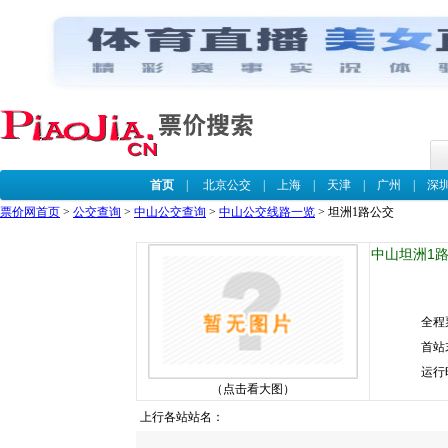
首页
|
北京公交
|
上海
|
天津
|
广州
|
深
票价网首页
>
公交查询
>
中山公交查询
>
中山公交线路一览
> 坦洲1路公交
中山坦洲1路
全程
首站
运行
（点击看大图）
上行各站站名：