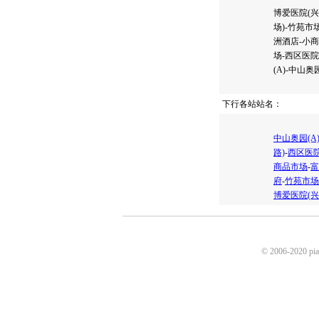
博爱医院(兴
场)-竹苑市
洲酒店-小
场-西区医院
(A)-中山奥园
下行各站站名：
中山奥园(A
路)
-
西区医
商品市场
-
富
府
-
竹苑市场
博爱医院(兴
© 2006-2020 p