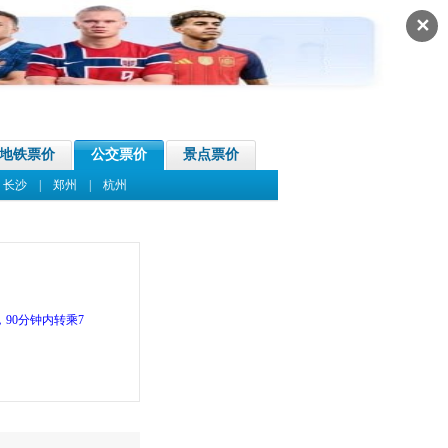
✕
地铁票价
公交票价
景点票价
|
长沙
|
郑州
|
杭州
90分钟内转乘7