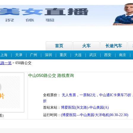
首页
火车
长途汽车
|
上海
|
天津
|
广州
|
深圳
|
重庆
|
大连
|
武汉
|
西安
|
南京
线路一览
> 050路公交
中山050路公交 路线查询
全程票价：
无人售票，一票制2元，中山通IC卡乘车75折，
折
首站末站：
博爱医院(兴文路)-中山奥园(A)
运行时间：
(博爱医院—中山奥园/大洋电机|06:30-22:30)
图）