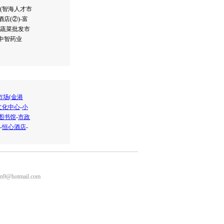
园(智海人才市
店(②)-富
-蔬菜批发市
-中智药业
市场(金港
文化中心
-
小
图书馆
-
市政
-
恒心酒店
-
m9@hotmail.com