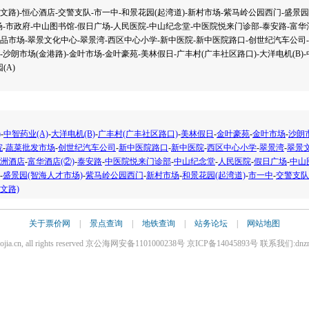
文路)-恒心酒店-交警支队-市一中-和景花园(起湾道)-新村市场-紫马岭公园西门-盛景
场-市政府-中山图书馆-假日广场-人民医院-中山纪念堂-中医院悦来门诊部-泰安路-富华酒
商品市场-翠景文化中心-翠景湾-西区中心小学-新中医院-新中医院路口-创世纪汽车公司
-沙朗市场(金港路)-金叶市场-金叶豪苑-美林假日-广丰村(广丰社区路口)-大洋电机(B)
(A)
)
-
中智药业(A)
-
大洋电机(B)
-
广丰村(广丰社区路口)
-
美林假日
-
金叶豪苑
-
金叶市场
-
沙朗
院
-
蔬菜批发市场
-
创世纪汽车公司
-
新中医院路口
-
新中医院
-
西区中心小学
-
翠景湾
-
翠景
洲酒店
-
富华酒店(②)
-
泰安路
-
中医院悦来门诊部
-
中山纪念堂
-
人民医院
-
假日广场
-
中山
-
盛景园(智海人才市场)
-
紫马岭公园西门
-
新村市场
-
和景花园(起湾道)
-
市一中
-
交警支队
文路)
关于票价网
|
景点查询
|
地铁查询
|
站务论坛
|
网站地图
iaojia.cn, all rights reserved 京公海网安备1101000238号 京ICP备14045893号 联系我们:dnz