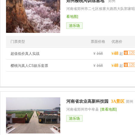
郑州樱桃沟训练基地
郑州
河南省郑州市二七区侯寨大路西大队郭家咀
看地图]
游乐场
门票类型
票面价格
优惠价
48
120
168
超值低价真人实战
¥
¥
起
48
120
168
樱桃沟真人CS娱乐套票
¥
¥
起
河南省农业高新科技园
3A景区
郑州
河南省郑州市中牟县
[查看地图]
游乐场