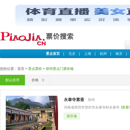
景点首页
|
北京
|
上海
|
杭州
|
南京
您的位置：首页 >
景点票价
>
郑州景点门票价格
默认排序
价格
永泰寺素斋
郑州
河南省郑州市登封市永泰寺村永泰寺
[查看
游乐场