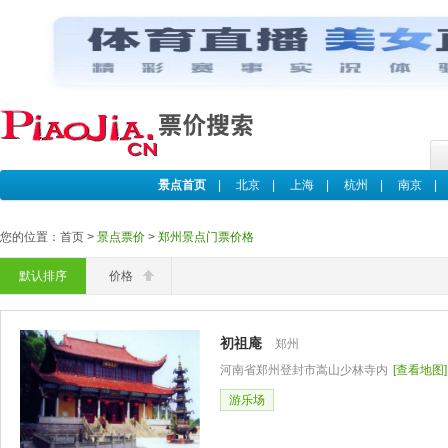
景点首页
|
北京
|
上海
|
杭州
|
南京
您的位置：首页 >
景点票价
>
郑州景点门票价格
默认排序
价格
初祖庵
郑州
河南省郑州登封市嵩山少林寺内
[查看地图]
游乐场