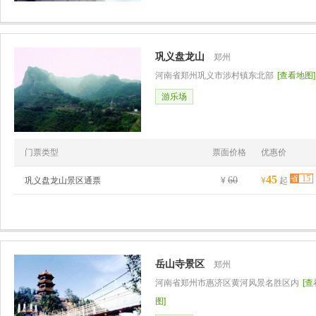
巩义盘龙山
郑州
河南省郑州巩义市涉村镇东北部
[查看地图]
游乐场
门票类型
票面价格
优惠价
45
15
60
巩义盘龙山景区通票
¥
¥
起
岳山寺景区
郑州
河南省郑州市惠济区黄河风景名胜区内
[
图]