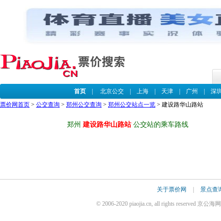
首页
|
北京公交
|
上海
|
天津
|
广州
|
深
票价网首页
>
公交查询
>
郑州公交查询
>
郑州公交站点一览
> 建设路华山路站
郑州
建设路华山路站
公交站的乘车路线
关于票价网
|
景点查
© 2006-2020 piaojia.cn, all rights reserv