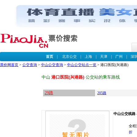
首页
|
北京公交
|
上海
|
天津
|
广州
|
深
票价网首页
>
公交查询
>
中山公交查询
>
中山公交站点一览
> 港口医院(兴港路)
中山
港口医院(兴港路)
公交站的乘车路线
29路
205路
中山公交线路 --
全程
折