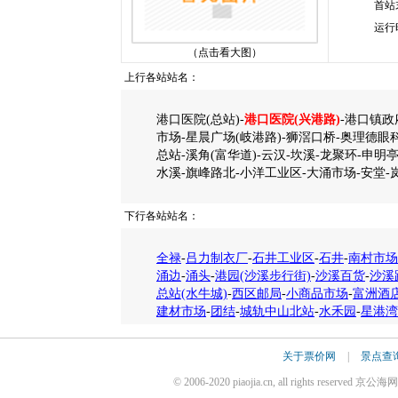
首站
运行
（点击看大图）
上行各站站名：
港口医院(总站)-
港口医院(兴港路)
-港口镇政
市场-星晨广场(岐港路)-狮滘口桥-奥理德眼
总站-溪角(富华道)-云汉-坎溪-龙聚环-申明亭
水溪-旗峰路北-小洋工业区-大涌市场-安堂-
下行各站站名：
全禄
-
吕力制衣厂
-
石井工业区
-
石井
-
南村市场
涌边
-
涌头
-
港园(沙溪步行街)
-
沙溪百货
-
沙溪
总站(水牛城)
-
西区邮局
-
小商品市场
-
富洲酒
建材市场
-
团结
-
城轨中山北站
-
水禾园
-
星港湾
关于票价网
|
景点查
© 2006-2020 piaojia.cn, all rights reserv