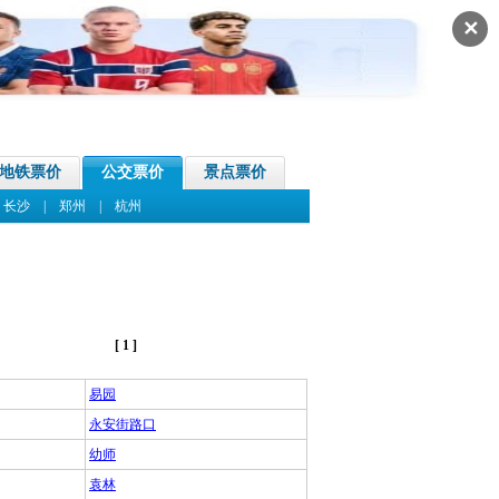
✕
地铁票价
公交票价
景点票价
|
长沙
|
郑州
|
杭州
[ 1 ]
易园
永安街路口
幼师
袁林