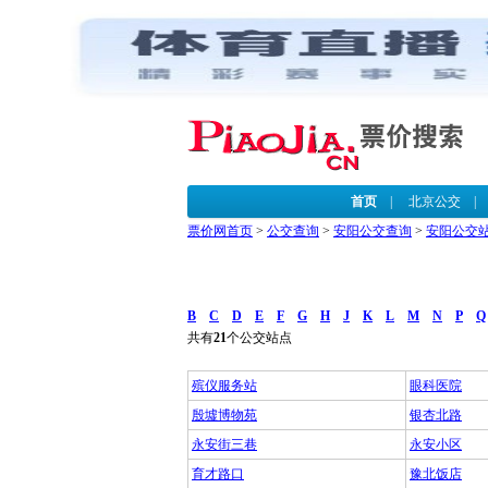
首页
|
北京公交
票价网首页
>
公交查询
>
安阳公交查询
>
安阳公交
B
C
D
E
F
G
H
J
K
L
M
N
P
Q
共有
21
个公交站点
殡仪服务站
眼科医院
殷墟博物苑
银杏北路
永安街三巷
永安小区
育才路口
豫北饭店