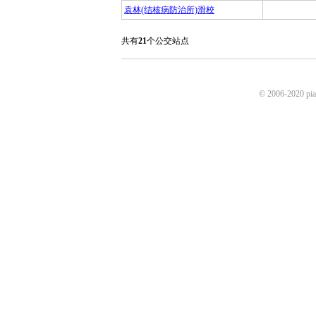
袁林(结核病防治所)滑校
共有
21
个公交站点
© 2006-2020 p