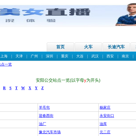
首页
火车
长途汽车
|
上海
|
天津
|
广州
|
深圳
|
重庆
|
大连
|
武汉
|
西安
|
南京
站点一览
安阳公交站点一览(以字母
y
为开头)
R
S
T
W
X
Y
Z
羊毛屯
杨家庄
迎春西街
永安街口
油厂
油库
豫北汽车市场
元二庄