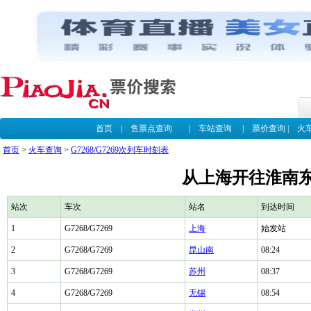
首页
|
售票点查询
|
车站查询
|
票价查询
|
火
首页
>
火车查询
>
G7268/G7269次列车时刻表
从上海开往淮南东G
站次
车次
站名
到达时间
1
G7268/G7269
上海
始发站
2
G7268/G7269
昆山南
08:24
3
G7268/G7269
苏州
08:37
4
G7268/G7269
无锡
08:54