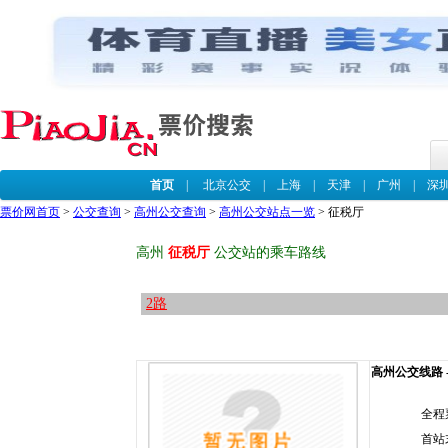
首页
|
北京公交
|
上海
|
天津
|
广州
|
深
票价网首页
>
公交查询
>
高州公交查询
>
高州公交站点一览
> 征税厅
高州
征税厅
公交站的乘车路线
2路
高州公交线路 -
全程
首站