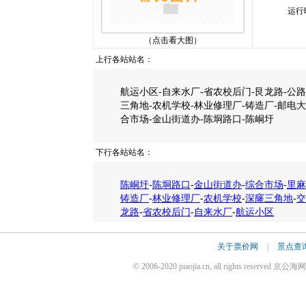
运行
（点击看大图）
上行各站站名：
航运小区-自来水厂-省农校后门-艮龙路-公路
三角地-农机学校-林业修理厂-铸造厂-邮电大
合市场-金山街道办-陈垌路口-陈峒圩
下行各站站名：
陈峒圩
-
陈垌路口
-
金山街道办
-
综合市场
-
里麻
铸造厂
-
林业修理厂
-
农机学校
-
深窿三角地
-
交
龙路
-
省农校后门
-
自来水厂
-
航运小区
关于票价网
|
景点查
© 2006-2020 piaojia.cn, all rights reserv