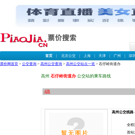
首页
|
北京公交
|
上海
|
天津
|
广州
|
深
票价网首页
>
公交查询
>
高州公交查询
>
高州公交站点一览
> 石仔岭街道办
高州
石仔岭街道办
公交站的乘车路线
4路
高州公交线路 -
全程
首站